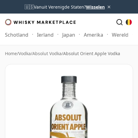
×
🇺🇸
Vanuit Verenigde Staten?
Wisselen
Schotland
Ierland
Japan
Amerika
Wereld
Home
/
Vodka
/
Absolut Vodka
/
Absolut Orient Apple Vodka