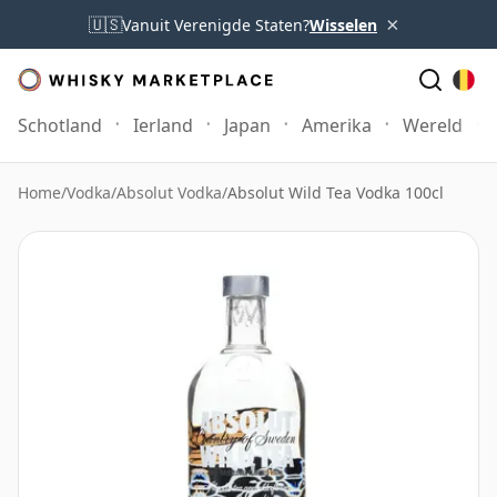
×
🇺🇸
Vanuit Verenigde Staten?
Wisselen
Schotland
Ierland
Japan
Amerika
Wereld
Home
/
Vodka
/
Absolut Vodka
/
Absolut Wild Tea Vodka 100cl