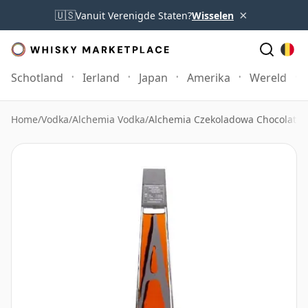
×
🇺🇸
Vanuit Verenigde Staten?
Wisselen
Schotland
Ierland
Japan
Amerika
Wereld
Home
/
Vodka
/
Alchemia Vodka
/
Alchemia Czekoladowa Chocolate 