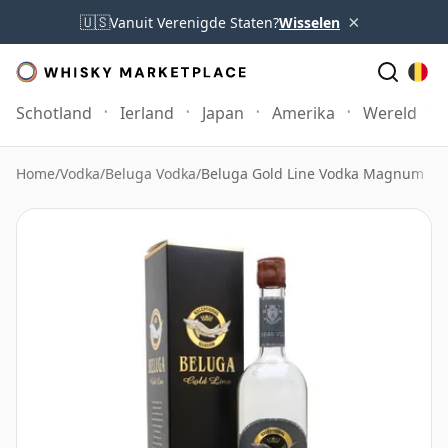
×
🇺🇸
Vanuit Verenigde Staten?
Wisselen
Schotland
Ierland
Japan
Amerika
Wereld
Home
/
Vodka
/
Beluga Vodka
/
Beluga Gold Line Vodka Magnum