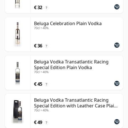
€ 32
?
Beluga Celebration Plain Vodka
70cl • 40%
€ 36
?
Beluga Vodka Transatlantic Racing
Special Edition Plain Vodka
70cl • 40%
€ 45
?
Beluga Vodka Transatlantic Racing
Special Edition with Leather Case Plain
70cl • 40%
Vodka
€ 49
?