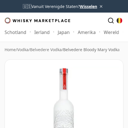
×
🇺🇸
Vanuit Verenigde Staten?
Wisselen
Schotland
Ierland
Japan
Amerika
Wereld
Home
/
Vodka
/
Belvedere Vodka
/
Belvedere Bloody Mary Vodka