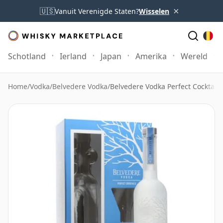
×
🇺🇸
Vanuit Verenigde Staten?
Wisselen
Schotland
Ierland
Japan
Amerika
Wereld
Home
/
Vodka
/
Belvedere Vodka
/
Belvedere Vodka Perfect Cocktails 