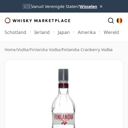
×
🇺🇸
Vanuit Verenigde Staten?
Wisselen
Schotland
Ierland
Japan
Amerika
Wereld
Home
/
Vodka
/
Finlandia Vodka
/
Finlandia Cranberry Vodka