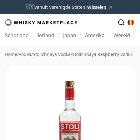
×
🇺🇸
Vanuit Verenigde Staten?
Wisselen
Schotland
Ierland
Japan
Amerika
Wereld
Home
/
Vodka
/
Stolichnaya Vodka
/
Stolichnaya Raspberry Vodka