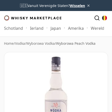
×
🇺🇸
Vanuit Verenigde Staten?
Wisselen
Schotland
Ierland
Japan
Amerika
Wereld
Home
/
Vodka
/
Wyborowa Vodka
/
Wyborowa Peach Vodka