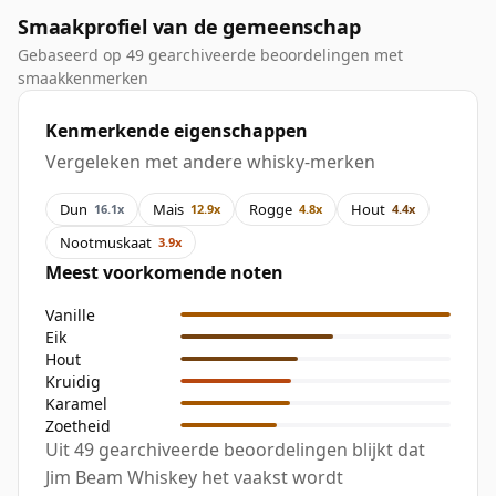
Smaakprofiel van de gemeenschap
Gebaseerd op 49 gearchiveerde beoordelingen met
smaakkenmerken
Kenmerkende eigenschappen
Vergeleken met andere whisky-merken
Dun
Mais
Rogge
Hout
16.1x
12.9x
4.8x
4.4x
Nootmuskaat
3.9x
Meest voorkomende noten
Vanille
Eik
Hout
Kruidig
Karamel
Zoetheid
Uit 49 gearchiveerde beoordelingen blijkt dat
Jim Beam Whiskey het vaakst wordt