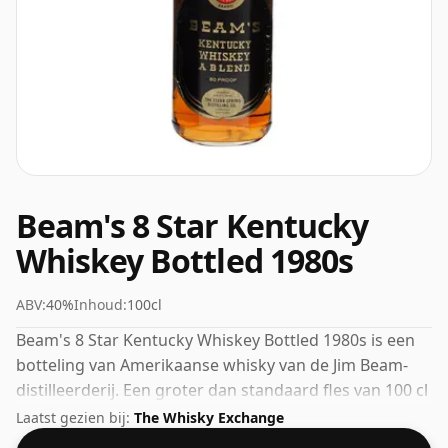
Beam's 8 Star Kentucky
Whiskey Bottled 1980s
ABV:
40%
Inhoud:
100cl
Beam's 8 Star Kentucky Whiskey Bottled 1980s is een
botteling van Amerikaanse whisky van de Jim Beam-
distilleerderij. Een groter dan standaard fles van 100 cl
met een alcoholpercentage van 40%.
Laatst gezien bij:
The Whisky Exchange