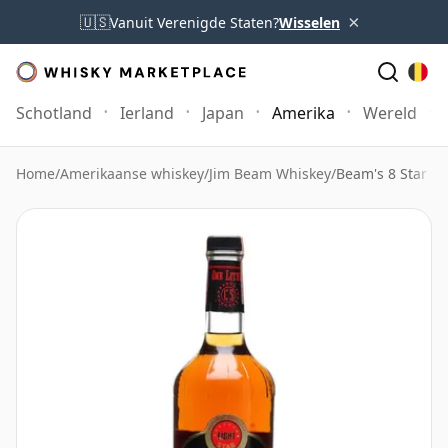
×
🇺🇸
Vanuit Verenigde Staten?
Wisselen
Schotland
Ierland
Japan
Amerika
Wereld
Home
/
Amerikaanse whiskey
/
Jim Beam Whiskey
/
Beam's 8 Star K