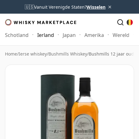
×
🇺🇸
Vanuit Verenigde Staten?
Wisselen
Schotland
Ierland
Japan
Amerika
Wereld
Home
/
Ierse whiskey
/
Bushmills Whiskey
/
Bushmills 12 jaar oud Di