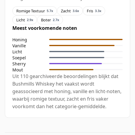
Romige Textuur
Zacht
Fris
5.7x
3.6x
3.3x
Licht
Boter
2.9x
2.7x
Meest voorkomende noten
Honing
Vanille
Licht
Soepel
Sherry
Mout
Uit 110 gearchiveerde beoordelingen blijkt dat
Bushmills Whiskey het vaakst wordt
geassocieerd met honing, vanille en licht-noten,
waarbij romige textuur, zacht en fris vaker
voorkomt dan het categorie-gemiddelde.