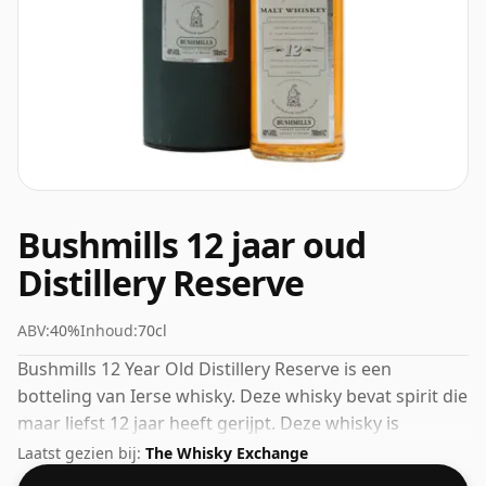
Bushmills 12 jaar oud
Distillery Reserve
ABV:
40%
Inhoud:
70cl
Bushmills 12 Year Old Distillery Reserve is een
botteling van Ierse whisky. Deze whisky bevat spirit die
maar liefst 12 jaar heeft gerijpt. Deze whisky is
gebotteld op de standaard sterkte van 40% ABV en
Laatst gezien bij:
The Whisky Exchange
wordt geleverd in een fles van 70cl.