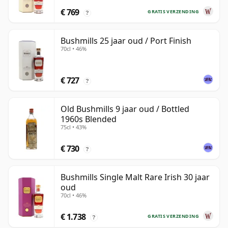
€ 769
GRATIS VERZENDING
?
Bushmills 25 jaar oud / Port Finish
70cl • 46%
€ 727
?
Old Bushmills 9 jaar oud / Bottled
1960s Blended
75cl • 43%
€ 730
?
Bushmills Single Malt Rare Irish 30 jaar
oud
70cl • 46%
€ 1.738
GRATIS VERZENDING
?