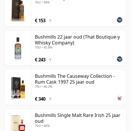
70cl • 40%
€ 153
?
Bushmills 22 jaar oud (That Boutique-y
Whisky Company)
70cl • 45.8%
€ 243
?
Bushmills The Causeway Collection -
Rum Cask 1997 25 jaar oud
70cl • 46.2%
€ 340
?
Bushmills Single Malt Rare Irish 25 jaar
oud
70cl • 46%