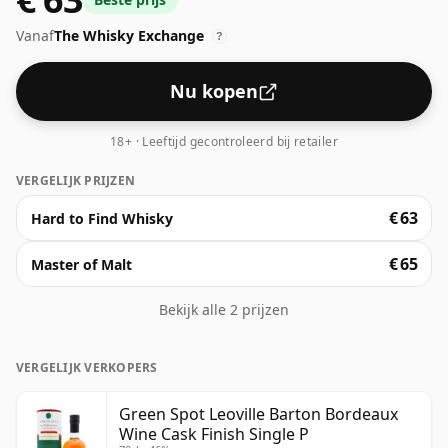
laatste stint kreeg in de barriques van Château Léoville
Vanaf
The Whisky Exchange
Barton. Het presenteert een verleidelijk aroma van
?
appel, meloen en kruidnagel, vouwend in een sappig
gehemelte van fruitige custard, nootmuskaat en de
Nu kopen
subtiele beet van framboos.
18+ · Leeftijd gecontroleerd bij retailer
VERGELIJK PRIJZEN
€ 63
Hard to Find Whisky
€ 65
Master of Malt
Bekijk alle 2 prijzen
VERGELIJK VERKOPERS
Green Spot Leoville Barton Bordeaux
Wine Cask Finish Single P