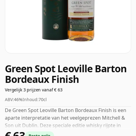
Green Spot Leoville Barton
Bordeaux Finish
Vergelijk 3 prijzen vanaf € 63
ABV:
46%
Inhoud:
70cl
De Green Spot Leoville Barton Bordeaux Finish is een
aparte interpretatie van het veelgeprezen Mitchell &
Son uit Dublin. Deze speciale editie whisky rijpte in
€ 63
bourbon- en oloroso-sherryvaten voordat hij een
Beste prijs