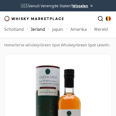
×
🇺🇸
Vanuit Verenigde Staten?
Wisselen
Schotland
Ierland
Japan
Amerika
Wereld
Home
/
Ierse whiskey
/
Green Spot Whiskey
/
Green Spot Leoville Ba