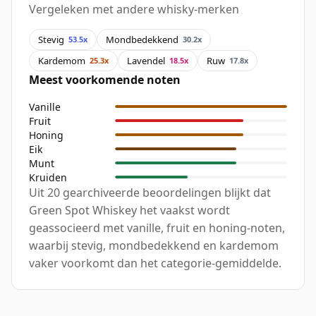
Vergeleken met andere whisky-merken
Stevig
Mondbedekkend
53.5x
30.2x
Kardemom
Lavendel
Ruw
25.3x
18.5x
17.8x
Meest voorkomende noten
Vanille
Fruit
Honing
Eik
Munt
Kruiden
Uit 20 gearchiveerde beoordelingen blijkt dat
Green Spot Whiskey het vaakst wordt
geassocieerd met vanille, fruit en honing-noten,
waarbij stevig, mondbedekkend en kardemom
vaker voorkomt dan het categorie-gemiddelde.