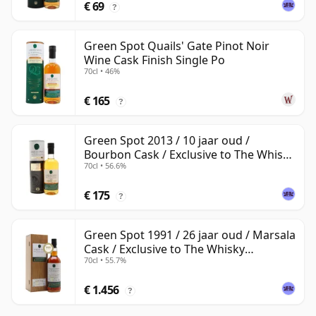
€ 69
?
Green Spot Quails' Gate Pinot Noir
Wine Cask Finish Single Po
70cl • 46%
€ 165
?
Green Spot 2013 / 10 jaar oud /
Bourbon Cask / Exclusive to The Whisky
70cl • 56.6%
Exchange
€ 175
?
Green Spot 1991 / 26 jaar oud / Marsala
Cask / Exclusive to The Whisky
70cl • 55.7%
Exchange
€ 1.456
?