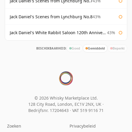
Jack Daniel's Scenes from Lynchburg No.7
43%
Jack Daniel's Scenes from Lynchburg No.8
43%
Jack Daniel's White Rabbit Saloon 120th Anniversary
43%
BESCHIKBAARHEID:
Goed
Gemiddeld
Beperkt
© 2026 Whisky Marketplace Ltd.
128 City Road, London, EC1V 2NX, UK ·
Bedrijfsnr. 17204643
·
VAT 519 9116 71
Zoeken
Privacybeleid