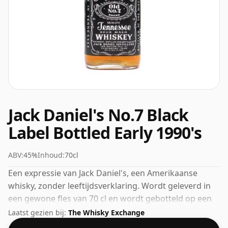
Jack Daniel's No.7 Black
Label Bottled Early 1990's
ABV:
45%
Inhoud:
70cl
Een expressie van Jack Daniel's, een Amerikaanse
whisky, zonder leeftijdsverklaring. Wordt geleverd in
een gewone fles van 70 cl en wordt gebotteld op een
gezond alcoholpercentage van 45%.
Laatst gezien bij:
The Whisky Exchange