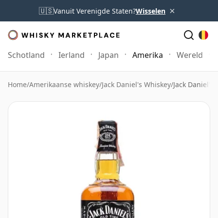
×
🇺🇸
Vanuit Verenigde Staten?
Wisselen
Schotland
Ierland
Japan
Amerika
Wereld
Home
/
Amerikaanse whiskey
/
Jack Daniel's Whiskey
/
Jack Daniel's 