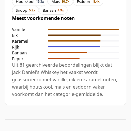
Houtskool
Mais
Esdoorn
15.3x
10.7x
8.4x
Siroop
Banaan
5.9x
4.9x
Meest voorkomende noten
Vanille
Eik
Karamel
Rijk
Banaan
Peper
Uit 81 gearchiveerde beoordelingen blijkt dat
Jack Daniel's Whiskey het vaakst wordt
geassocieerd met vanille, eik en karamel-noten,
waarbij houtskool, mais en esdoorn vaker
voorkomt dan het categorie-gemiddelde.