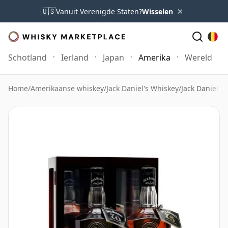
×
🇺🇸
Vanuit Verenigde Staten?
Wisselen
Schotland
Ierland
Japan
Amerika
Wereld
Home
/
Amerikaanse whiskey
/
Jack Daniel's Whiskey
/
Jack Daniel's