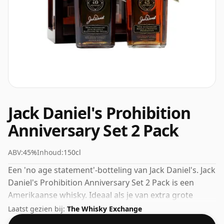
Jack Daniel's Prohibition
Anniversary Set 2 Pack
ABV:
45%
Inhoud:
150cl
Een 'no age statement'-botteling van Jack Daniel's. Jack
Daniel's Prohibition Anniversary Set 2 Pack is een
Amerikaanse whisky. Ideaal als je van extra grote
flessen houdt, deze is 150cl. Het ABV registreert op
Laatst gezien bij:
The Whisky Exchange
45%.