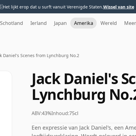
🇸
Het lijkt erop dat u surft vanuit Verenigde Staten.
Wissel van site
Schotland
Ierland
Japan
Amerika
Wereld
Mee
ck Daniel's Scenes from Lynchburg No.2
Jack Daniel's S
Lynchburg No.
ABV:
43%
Inhoud:
75cl
Een expressie van Jack Daniel's, een Am