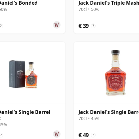
Daniel's Bonded
Jack Daniel's Triple Mas
 50%
70cl • 50%
€ 39
?
?
Daniel's Single Barrel
Jack Daniel's Single Barr
t
70cl • 45%
 45%
€ 49
?
?