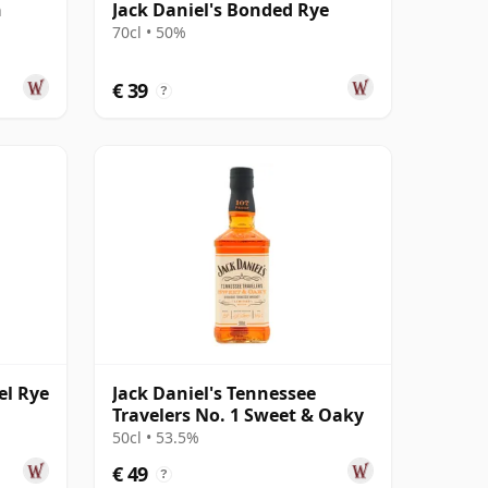
h
Jack Daniel's Bonded Rye
70cl • 50%
€ 39
?
el Rye
Jack Daniel's Tennessee
Travelers No. 1 Sweet & Oaky
50cl • 53.5%
€ 49
?