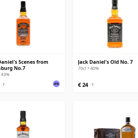
Daniel's Scenes from
Jack Daniel's Old No. 7
hburg No.7
70cl • 40%
• 43%
€ 24
?
?