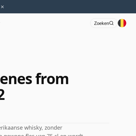
×
r
Zoeken
cenes from
2
erikaanse whisky, zonder