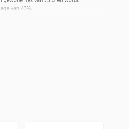
en gewone fles van 75 cl en wordt
tage van 43%.