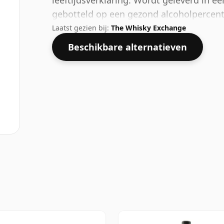
leeftijdsverklaring. Wordt geleverd in e
gebotteld op een gezond alcoholpercen
Laatst gezien bij:
The Whisky Exchange
Beschikbare alternatieven