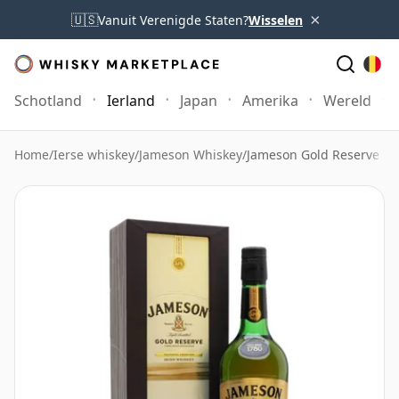
×
🇺🇸
Vanuit Verenigde Staten?
Wisselen
Schotland
Ierland
Japan
Amerika
Wereld
Home
/
Ierse whiskey
/
Jameson Whiskey
/
Jameson Gold Reserve