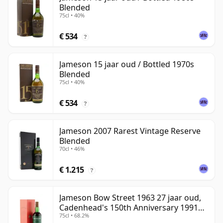
Blended
75cl • 40%
€ 534
?
Jameson 15 jaar oud / Bottled 1970s
Blended
75cl • 40%
€ 534
?
Jameson 2007 Rarest Vintage Reserve
Blended
70cl • 46%
€ 1.215
?
Jameson Bow Street 1963 27 jaar oud,
Cadenhead's 150th Anniversary 1991
75cl • 68.2%
Bottling with Box