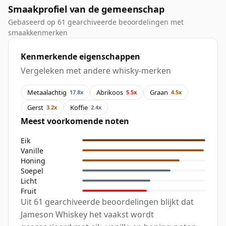
Smaakprofiel van de gemeenschap
Gebaseerd op 61 gearchiveerde beoordelingen met
smaakkenmerken
Kenmerkende eigenschappen
Vergeleken met andere whisky-merken
Metaalachtig
Abrikoos
Graan
17.8x
5.5x
4.5x
Gerst
Koffie
3.2x
2.4x
Meest voorkomende noten
Eik
Vanille
Honing
Soepel
Licht
Fruit
Uit 61 gearchiveerde beoordelingen blijkt dat
Jameson Whiskey het vaakst wordt