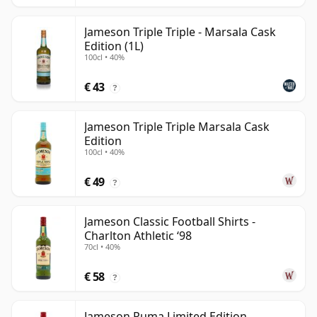
Jameson Triple Triple - Marsala Cask
Edition (1L)
100cl • 40%
€ 43
?
Jameson Triple Triple Marsala Cask
Edition
100cl • 40%
€ 49
?
Jameson Classic Football Shirts -
Charlton Athletic ‘98
70cl • 40%
€ 58
?
Jameson Puma Limited Edition