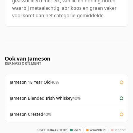
geassocieerd met eik, vanille en honing-noten,
waarbij metaalachtig, abrikoos en graan vaker
voorkomt dan het categorie-gemiddelde.
Ook van Jameson
KERNASSORTIMENT
Jameson 18 Year Old
46%
Jameson Blended Irish Whiskey
40%
Jameson Crested
40%
BESCHIKBAARHEID:
Goed
Gemiddeld
Beperkt