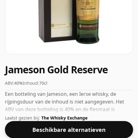
Jameson Gold Reserve
ABV:
40%
Inhoud:
70cl
Een botteling van Jameson, een Ierse whisky, de
rijpingsduur van de inhoud is niet aangegeven. Het
ABV van deze botteling is 40% en de flesmaat is
standaard 70cl.
Laatst gezien bij:
The Whisky Exchange
Beschikbare alternatieven