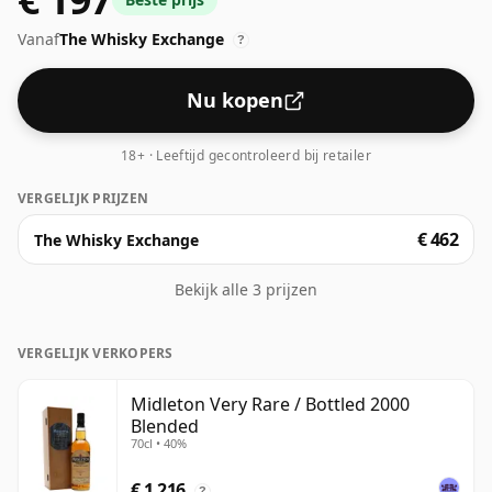
tegenwoordig op hogere sterktes worden gebotteld.
Vanaf
The Whisky Exchange
De flesgrootte is 70cl.
?
Nu kopen
18+ · Leeftijd gecontroleerd bij retailer
VERGELIJK PRIJZEN
€ 462
The Whisky Exchange
Bekijk alle 3 prijzen
VERGELIJK VERKOPERS
Midleton Very Rare / Bottled 2000
Blended
70cl • 40%
€ 1.216
?