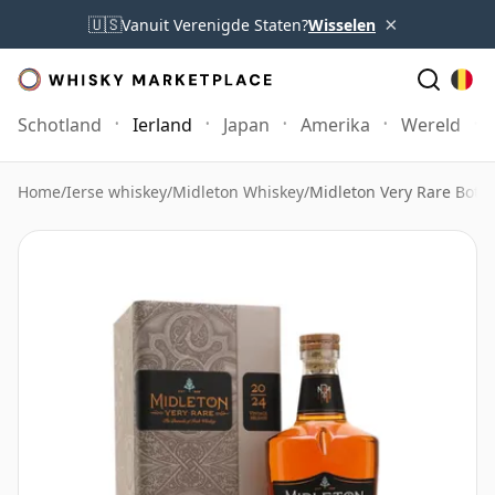
×
🇺🇸
Vanuit Verenigde Staten?
Wisselen
Schotland
Ierland
Japan
Amerika
Wereld
Home
/
Ierse whiskey
/
Midleton Whiskey
/
Midleton Very Rare Bottl