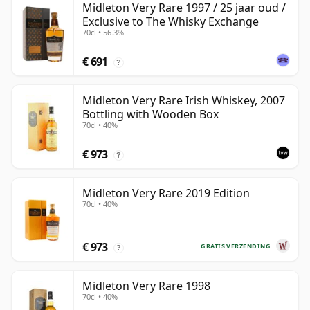
Midleton Very Rare 1997 / 25 jaar oud /
Exclusive to The Whisky Exchange
70cl • 56.3%
€ 691
?
Midleton Very Rare Irish Whiskey, 2007
Bottling with Wooden Box
70cl • 40%
€ 973
?
Midleton Very Rare 2019 Edition
70cl • 40%
€ 973
GRATIS VERZENDING
?
Midleton Very Rare 1998
70cl • 40%