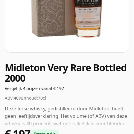
Midleton Very Rare Bottled
2000
Vergelijk 4 prijzen vanaf € 197
ABV:
40%
Inhoud:
70cl
Deze Ierse whisky, gedistilleerd door Midleton, heeft
geen leeftijdsverklaring. Het volume (of ABV) van deze
whisky is 40 procent, wat gebruikelijk is voor blended
€ 197
Scotch, hoewel veel single malts-whisky's
Beste prijs