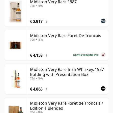
Midleton Very Rare 1987
75cl • 40%
€ 2.917
?
Midleton Very Rare Foret De Troncais
70cl • 48%
€ 4.158
GRATIS VERZENDING
?
Midleton Very Rare Irish Whiskey, 1987
Bottling with Presentation Box
75cl • 40%
€ 4.863
?
Midleton Very Rare Foret de Troncais /
Edition 1 Blended
70cl • 48%