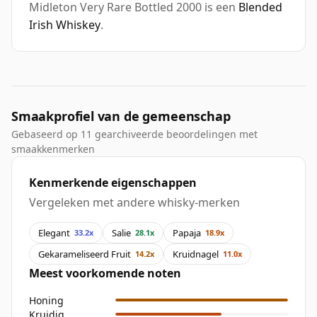
Midleton Very Rare Bottled 2000 is een
Blended
Irish Whiskey
.
Smaakprofiel van de gemeenschap
Gebaseerd op 11 gearchiveerde beoordelingen met
smaakkenmerken
Kenmerkende eigenschappen
Vergeleken met andere whisky-merken
Elegant
Salie
Papaja
33.2x
28.1x
18.9x
Gekarameliseerd Fruit
Kruidnagel
14.2x
11.0x
Meest voorkomende noten
Honing
Kruidig