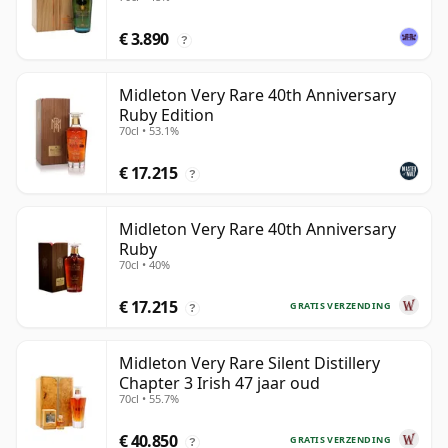
€ 3.890
?
Midleton Very Rare 40th Anniversary
Ruby Edition
70cl • 53.1%
€ 17.215
?
Midleton Very Rare 40th Anniversary
Ruby
70cl • 40%
€ 17.215
GRATIS VERZENDING
?
Midleton Very Rare Silent Distillery
Chapter 3 Irish 47 jaar oud
70cl • 55.7%
€ 40.850
GRATIS VERZENDING
?