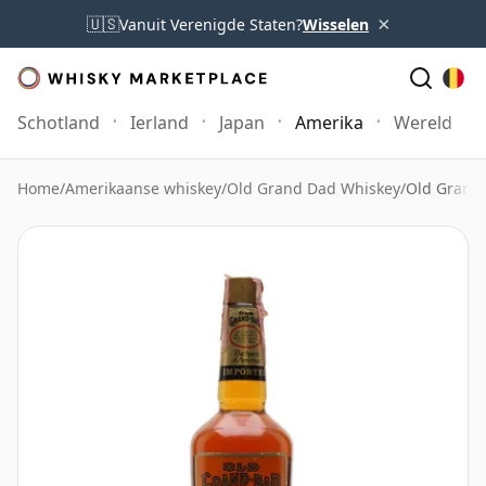
×
🇺🇸
Vanuit Verenigde Staten?
Wisselen
Schotland
Ierland
Japan
Amerika
Wereld
Home
/
Amerikaanse whiskey
/
Old Grand Dad Whiskey
/
Old Grand 