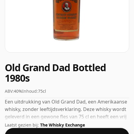
Old Grand Dad Bottled
1980s
ABV:
40%
Inhoud:
75cl
Een uitdrukking van Old Grand Dad, een Amerikaanse
whisky, zonder leeftijdsverklaring. Deze whisky wordt
geleverd in een gewone fles van 75 cl en heeft een vrij
normale sterkte van 40%.
Laatst gezien bij:
The Whisky Exchange