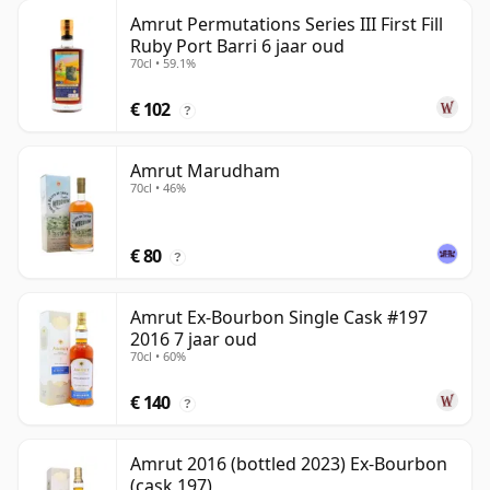
Amrut Permutations Series III First Fill
Ruby Port Barri 6 jaar oud
70cl • 59.1%
€ 102
?
Amrut Marudham
70cl • 46%
€ 80
?
Amrut Ex-Bourbon Single Cask #197
2016 7 jaar oud
70cl • 60%
€ 140
?
Amrut 2016 (bottled 2023) Ex-Bourbon
(cask 197)