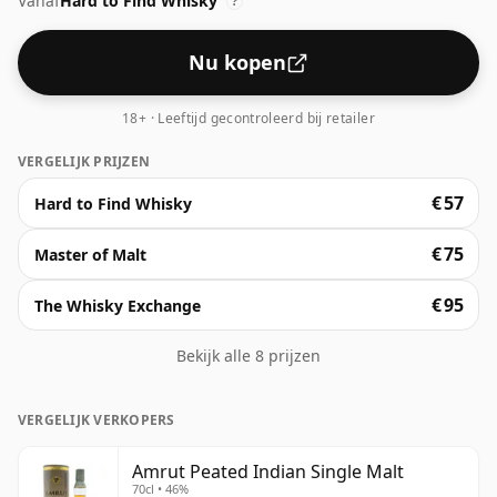
Vanaf
Hard to Find Whisky
?
Nu kopen
18+ · Leeftijd gecontroleerd bij retailer
VERGELIJK PRIJZEN
€ 57
Hard to Find Whisky
€ 75
Master of Malt
€ 95
The Whisky Exchange
Bekijk alle 8 prijzen
VERGELIJK VERKOPERS
Amrut Peated Indian Single Malt
70cl • 46%