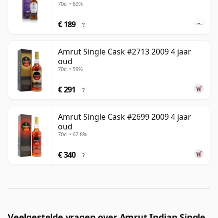
70cl • 60%
€ 189
?
Amrut Single Cask #2713 2009 4 jaar
oud
70cl • 59%
€ 291
?
Amrut Single Cask #2699 2009 4 jaar
oud
70cl • 62.8%
€ 340
?
Veelgestelde vragen over Amrut Indian Single