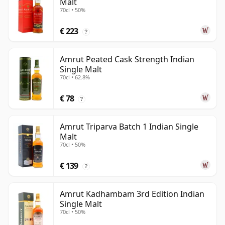
Malt
70cl • 50%
€ 223
?
Amrut Peated Cask Strength Indian
Single Malt
70cl • 62.8%
€ 78
?
Amrut Triparva Batch 1 Indian Single
Malt
70cl • 50%
€ 139
?
Amrut Kadhambam 3rd Edition Indian
Single Malt
70cl • 50%