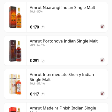
Amrut Naarangi Indian Single Malt
70cl • 50%
€ 170
?
Amrut Portonova Indian Single Malt
70cl • 62.1%
€ 291
?
Amrut Intermediate Sherry Indian
Single Malt
70cl • 57.1%
€ 117
?
Amrut Madeira Finish Indian Single