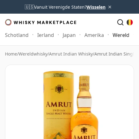
×
🇺🇸
Vanuit Verenigde Staten?
Wisselen
Schotland
Ierland
Japan
Amerika
Wereld
Home
/
Wereldwhisky
/
Amrut Indian Whisky
/
Amrut Indian Single 