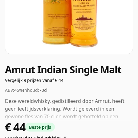
Amrut Indian Single Malt
Vergelijk 9 prijzen vanaf € 44
ABV:
46%
Inhoud:
70cl
Deze wereldwhisky, gedistilleerd door Amrut, heeft
geen leeftijdsverklaring. Wordt geleverd in een
gewone fles van 70 cl en wordt gebotteld op een
€ 44
gezond alcoholpercentage van 46%.
Beste prijs