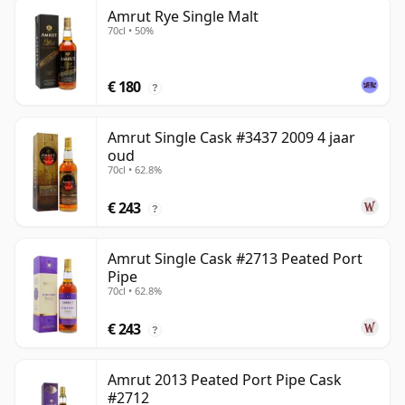
Amrut Rye Single Malt
70cl • 50%
€ 180
?
Amrut Single Cask #3437 2009 4 jaar
oud
70cl • 62.8%
€ 243
?
Amrut Single Cask #2713 Peated Port
Pipe
70cl • 62.8%
€ 243
?
Amrut 2013 Peated Port Pipe Cask
#2712