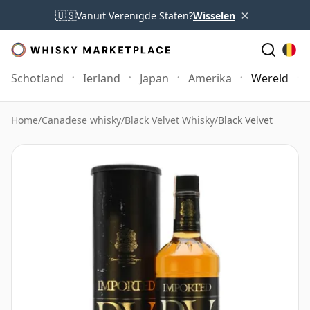
×
🇺🇸
Vanuit Verenigde Staten?
Wisselen
Schotland
Ierland
Japan
Amerika
Wereld
Home
/
Canadese whisky
/
Black Velvet Whisky
/
Black Velvet