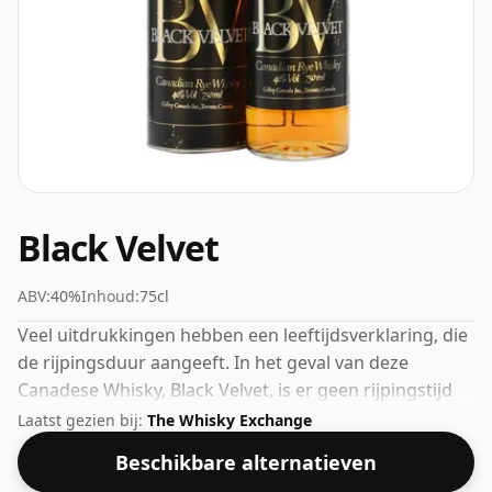
Black Velvet
ABV:
40%
Inhoud:
75cl
Veel uitdrukkingen hebben een leeftijdsverklaring, die
de rijpingsduur aangeeft. In het geval van deze
Canadese Whisky, Black Velvet, is er geen rijpingstijd
gespecificeerd. Het volume (of ABV) van deze whisky is
Laatst gezien bij:
The Whisky Exchange
40 procent, wat gebruikelijk is voor blended Scotch,
Beschikbare alternatieven
hoewel veel single malts-whisky's tegenwoordig op