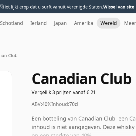
🇸
Het lijkt erop dat u surft vanuit Verenigde Staten.
Wissel van site
Schotland
Ierland
Japan
Amerika
Wereld
Mee
ian Club
Canadian Club
Vergelijk 3 prijzen vanaf € 21
ABV:
40%
Inhoud:
70cl
Een botteling van Canadian Club, een Ca
inhoud is niet aangegeven. Deze whisky k
op een sterkte van 40%.