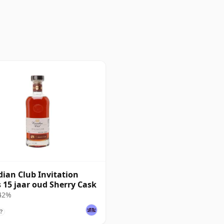
ian Club Invitation
s 15 jaar oud Sherry Cask
 42%
?