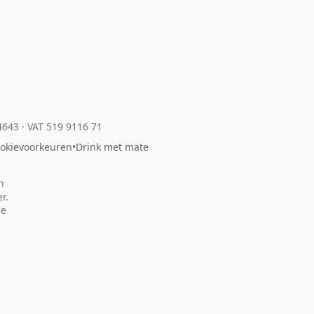
04643
·
VAT 519 9116 71
okievoorkeuren
•
Drink met mate
n
r.
ze