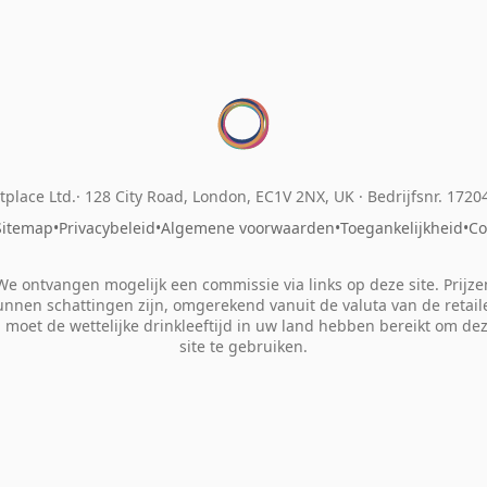
place Ltd.
128 City Road, London, EC1V 2NX, UK ·
Bedrijfsnr. 172
Sitemap
•
Privacybeleid
•
Algemene voorwaarden
•
Toegankelijkheid
•
Co
We ontvangen mogelijk een commissie via links op deze site. Prijze
unnen schattingen zijn, omgerekend vanuit de valuta van de retaile
 moet de wettelijke drinkleeftijd in uw land hebben bereikt om de
site te gebruiken.