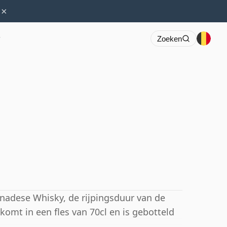
×
r
Zoeken
nadese Whisky, de rijpingsduur van de
omt in een fles van 70cl en is gebotteld