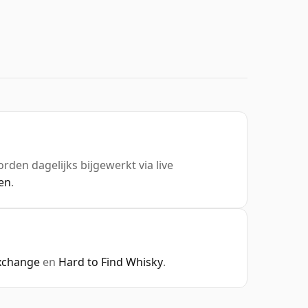
orden dagelijks bijgewerkt via live
en
.
xchange
en
Hard to Find Whisky
.