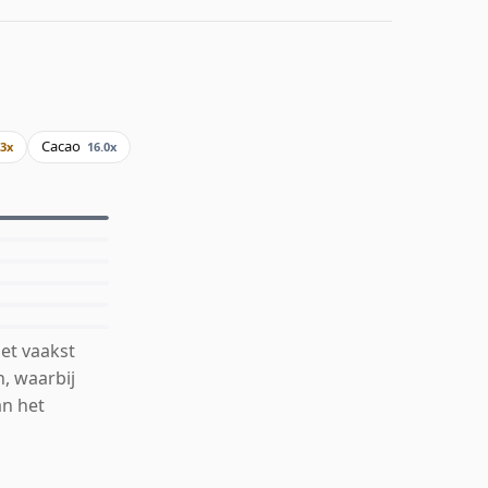
Cacao
.3x
16.0x
et vaakst
n, waarbij
an het