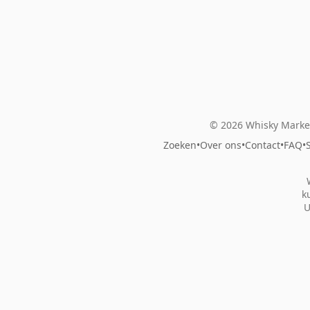
© 2026 Whisky Market
Zoeken
•
Over ons
•
Contact
•
FAQ
•
k
U