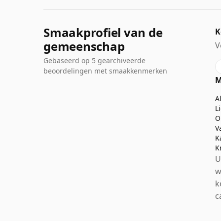
Smaakprofiel van de
K
gemeenschap
V
Gebaseerd op 5 gearchiveerde
beoordelingen met smaakkenmerken
M
A
L
O
V
K
K
U
w
k
c