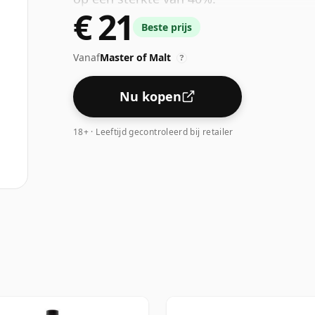
€ 21
Beste prijs
Vanaf
Master of Malt
?
Nu kopen
18+ · Leeftijd gecontroleerd bij retailer