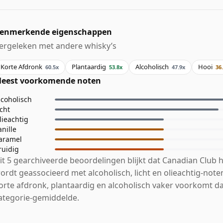
enmerkende eigenschappen
ergeleken met andere whisky’s
Korte Afdronk
Plantaardig
Alcoholisch
Hooi
60.5x
53.8x
47.9x
36
eest voorkomende noten
lcoholisch
icht
lieachtig
anille
aramel
ruidig
it 5 gearchiveerde beoordelingen blijkt dat Canadian Club h
ordt geassocieerd met alcoholisch, licht en olieachtig-note
orte afdronk, plantaardig en alcoholisch vaker voorkomt d
ategorie-gemiddelde.