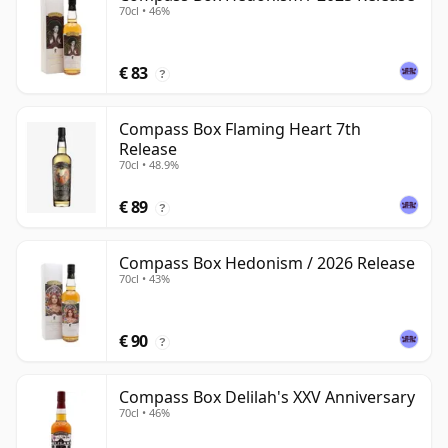
70cl • 46%
€ 83
?
Compass Box Flaming Heart 7th
Release
70cl • 48.9%
€ 89
?
Compass Box Hedonism / 2026 Release
70cl • 43%
€ 90
?
Compass Box Delilah's XXV Anniversary
70cl • 46%