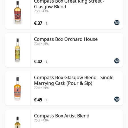
Compass Box Great King Street -
Glasgow Blend
70cl • 43%
€ 37
?
Compass Box Orchard House
70cl • 46%
€ 42
?
Compass Box Glasgow Blend - Single
Marrying Cask (Pour & Sip)
70cl • 49%
€ 45
?
Compass Box Artist Blend
70cl • 43%