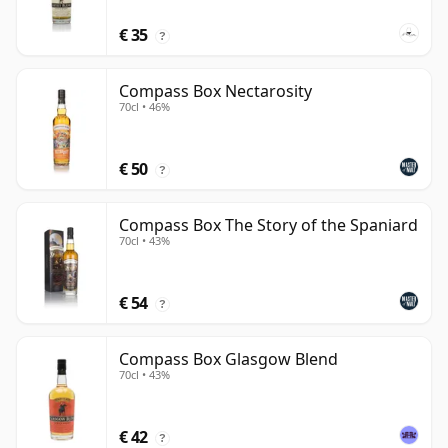
€ 35
?
Compass Box Nectarosity
70cl • 46%
€ 50
?
Compass Box The Story of the Spaniard
70cl • 43%
€ 54
?
Compass Box Glasgow Blend
70cl • 43%
€ 42
?