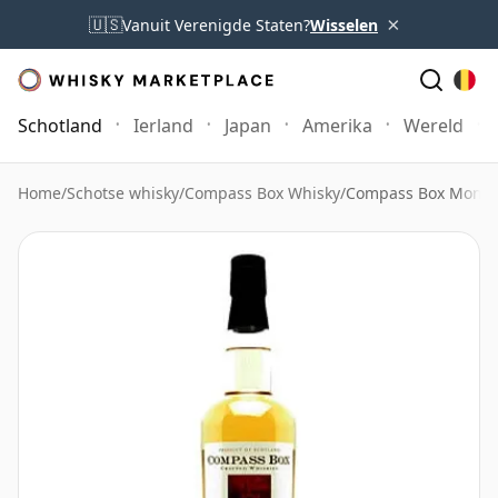
×
🇺🇸
Vanuit Verenigde Staten?
Wisselen
Schotland
Ierland
Japan
Amerika
Wereld
Home
/
Schotse whisky
/
Compass Box Whisky
/
Compass Box Monst