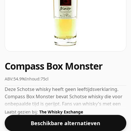
Compass Box Monster
ABV:
54.9%
Inhoud:
75cl
Deze Schotse whisky heeft geen leeftijdsverklaring.
Compass Box Monster bevat Schotse whisky die voor
onbepaalde tijd is gerijpt. Fans van whisky's met een
hogere sterkte zullen niet teleurgesteld zijn door deze
Laatst gezien bij:
The Whisky Exchange
botteling, die een alcoholpercentage van 54,9% heeft.
Beschikbare alternatieven