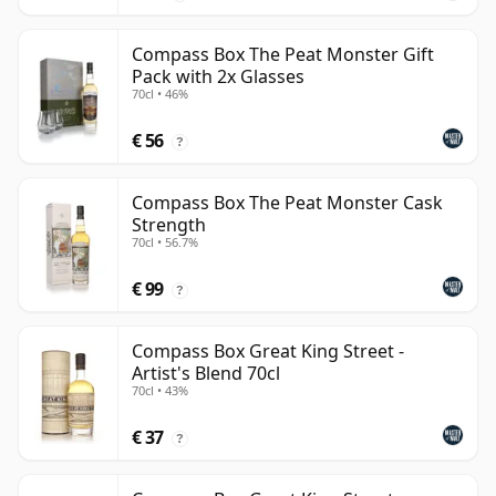
Compass Box The Peat Monster Gift
Pack with 2x Glasses
70cl • 46%
€ 56
?
Compass Box The Peat Monster Cask
Strength
70cl • 56.7%
€ 99
?
Compass Box Great King Street -
Artist's Blend 70cl
70cl • 43%
€ 37
?