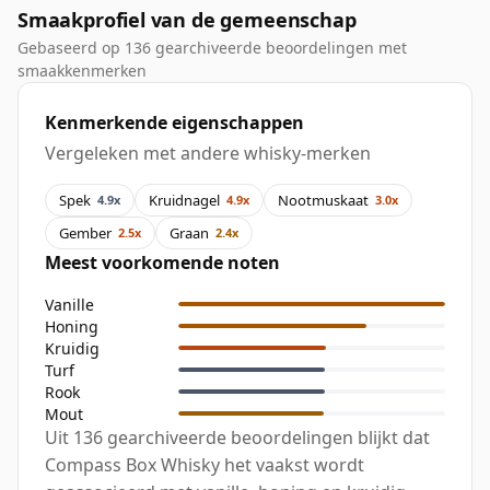
Smaakprofiel van de gemeenschap
Gebaseerd op 136 gearchiveerde beoordelingen met
smaakkenmerken
Kenmerkende eigenschappen
Vergeleken met andere whisky-merken
Spek
Kruidnagel
Nootmuskaat
4.9x
4.9x
3.0x
Gember
Graan
2.5x
2.4x
Meest voorkomende noten
Vanille
Honing
Kruidig
Turf
Rook
Mout
Uit 136 gearchiveerde beoordelingen blijkt dat
Compass Box Whisky het vaakst wordt