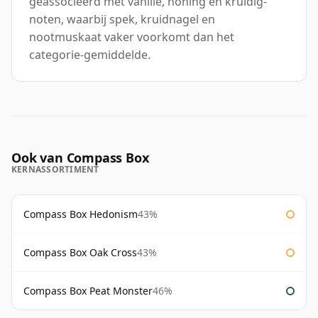
geassocieerd met vanille, honing en kruidig-
noten, waarbij spek, kruidnagel en
nootmuskaat vaker voorkomt dan het
categorie-gemiddelde.
Ook van Compass Box
KERNASSORTIMENT
Compass Box Hedonism
43%
Compass Box Oak Cross
43%
Compass Box Peat Monster
46%