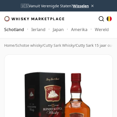
×
🇺🇸
Vanuit Verenigde Staten?
Wisselen
Schotland
Ierland
Japan
Amerika
Wereld
Home
/
Schotse whisky
/
Cutty Sark Whisky
/
Cutty Sark 15 jaar oud