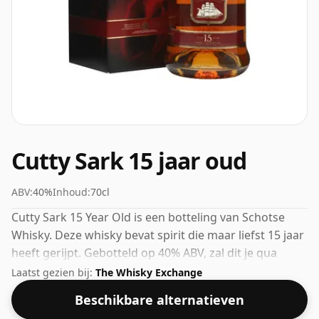
Cutty Sark 15 jaar oud
ABV:
40%
Inhoud:
70cl
Cutty Sark 15 Year Old is een botteling van Schotse
Whisky. Deze whisky bevat spirit die maar liefst 15 jaar
heeft gerijpt. Gebotteld op 40% ABV, zal dit je qua
sterkte niet van je sokken blazen, maar het zal zeker
Laatst gezien bij:
The Whisky Exchange
een drinkbare geest zijn.
Beschikbare alternatieven