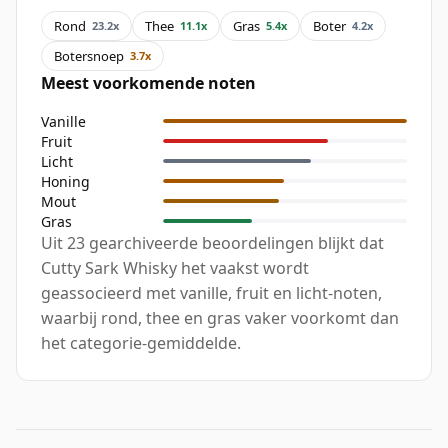
Rond
Thee
Gras
Boter
23.2x
11.1x
5.4x
4.2x
Botersnoep
3.7x
Meest voorkomende noten
Vanille
Fruit
Licht
Honing
Mout
Gras
Uit 23 gearchiveerde beoordelingen blijkt dat
Cutty Sark Whisky het vaakst wordt
geassocieerd met vanille, fruit en licht-noten,
waarbij rond, thee en gras vaker voorkomt dan
het categorie-gemiddelde.