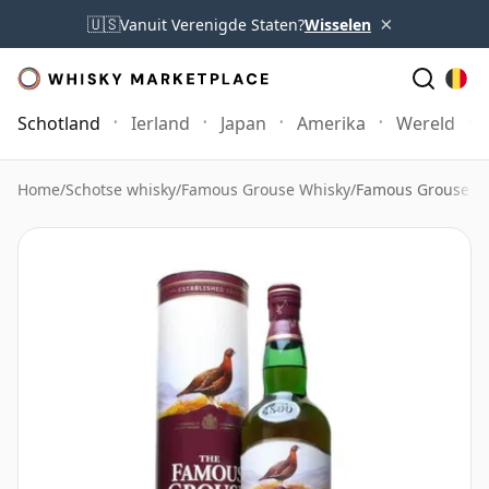
×
🇺🇸
Vanuit Verenigde Staten?
Wisselen
Schotland
Ierland
Japan
Amerika
Wereld
Home
/
Schotse whisky
/
Famous Grouse Whisky
/
Famous Grouse 18