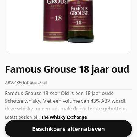
Famous Grouse 18 jaar oud
ABV:
43%
Inhoud:
75cl
Famous Grouse 18 Year Old is een 18 jaar oude
Schotse whisky. Met een volume van 43% ABV wordt
deze whisky op een optimale drinksterkte gebotteld.
Puur of met een druppel water genoten.
Laatst gezien bij:
The Whisky Exchange
Beschikbare alternatieven