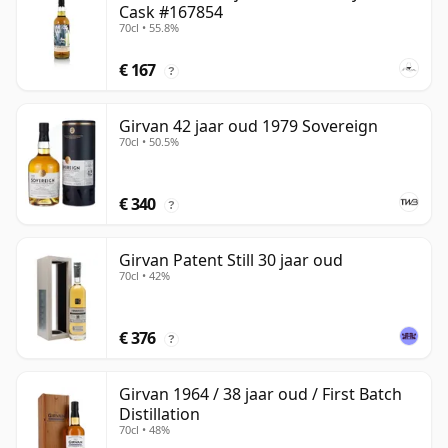
Cask #167854
70cl • 55.8%
€ 167
?
Girvan 42 jaar oud 1979 Sovereign
70cl • 50.5%
€ 340
?
Girvan Patent Still 30 jaar oud
70cl • 42%
€ 376
?
Girvan 1964 / 38 jaar oud / First Batch
Distillation
70cl • 48%