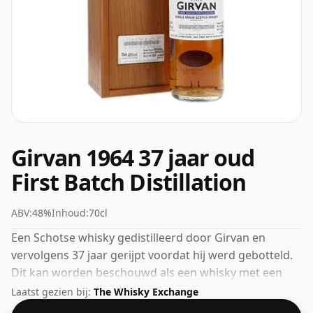
Girvan 1964 37 jaar oud
First Batch Distillation
ABV:
48%
Inhoud:
70cl
Een Schotse whisky gedistilleerd door Girvan en
vervolgens 37 jaar gerijpt voordat hij werd gebotteld.
Dit kan worden beschouwd als een whisky met een
hogere sterkte, met een ABV van 48%. Wordt geleverd
Laatst gezien bij:
The Whisky Exchange
in de reguliere bottelgrootte van 70cl.