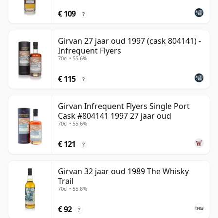
€ 109
?
Girvan 27 jaar oud 1997 (cask 804141) -
Infrequent Flyers
70cl • 55.6%
€ 115
?
Girvan Infrequent Flyers Single Port
Cask #804141 1997 27 jaar oud
70cl • 55.6%
€ 121
?
Girvan 32 jaar oud 1989 The Whisky
Trail
70cl • 55.8%
€ 92
?