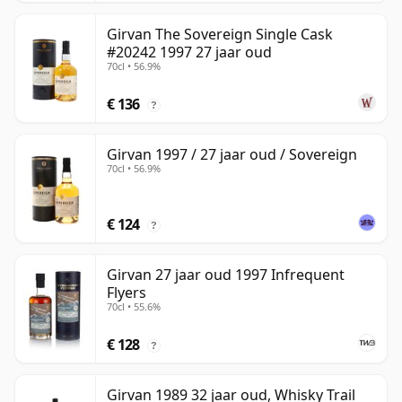
Girvan The Sovereign Single Cask
#20242 1997 27 jaar oud
70cl • 56.9%
€ 136
?
Girvan 1997 / 27 jaar oud / Sovereign
70cl • 56.9%
€ 124
?
Girvan 27 jaar oud 1997 Infrequent
Flyers
70cl • 55.6%
€ 128
?
Girvan 1989 32 jaar oud, Whisky Trail