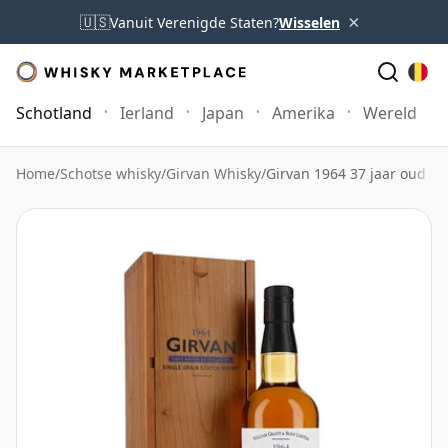
×
🇺🇸
Vanuit Verenigde Staten?
Wisselen
Schotland
Ierland
Japan
Amerika
Wereld
Home
/
Schotse whisky
/
Girvan Whisky
/
Girvan 1964 37 jaar oud Firs