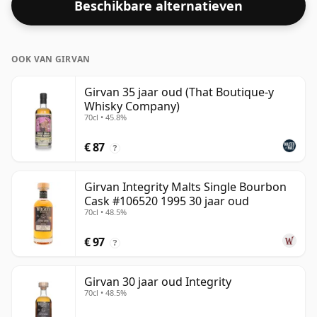
Beschikbare alternatieven
OOK VAN GIRVAN
Girvan 35 jaar oud (That Boutique-y
Whisky Company)
70cl • 45.8%
€ 87
?
Girvan Integrity Malts Single Bourbon
Cask #106520 1995 30 jaar oud
70cl • 48.5%
€ 97
?
Girvan 30 jaar oud Integrity
70cl • 48.5%