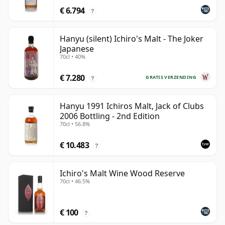
€ 6.794
?
Hanyu (silent) Ichiro's Malt - The Joker
Japanese
70cl • 40%
€ 7.280
GRATIS VERZENDING
?
Hanyu 1991 Ichiros Malt, Jack of Clubs
2006 Bottling - 2nd Edition
70cl • 56.8%
€ 10.483
?
Ichiro's Malt Wine Wood Reserve
70cl • 46.5%
€ 100
?