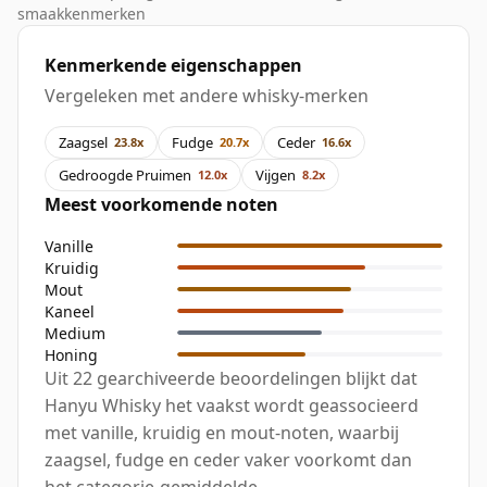
smaakkenmerken
Kenmerkende eigenschappen
Vergeleken met andere whisky-merken
Zaagsel
Fudge
Ceder
23.8x
20.7x
16.6x
Gedroogde Pruimen
Vijgen
12.0x
8.2x
Meest voorkomende noten
Vanille
Kruidig
Mout
Kaneel
Medium
Honing
Uit 22 gearchiveerde beoordelingen blijkt dat
Hanyu Whisky het vaakst wordt geassocieerd
met vanille, kruidig en mout-noten, waarbij
zaagsel, fudge en ceder vaker voorkomt dan