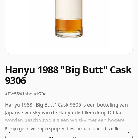
Hanyu 1988 "Big Butt" Cask
9306
ABV:
55%
Inhoud:
70cl
Hanyu 1988 "Big Butt" Cask 9306 is een botteling van
Japanse whisky van de Hanyu-distilleerderij. Dit kan
worden beschouwd als een whisky met een hogere
sterkte, met een ABV van 55%. Wordt geleverd in de
Er zijn geen verkopersprijzen beschikbaar voor deze fles.
reguliere bottelgrootte van 70cl.