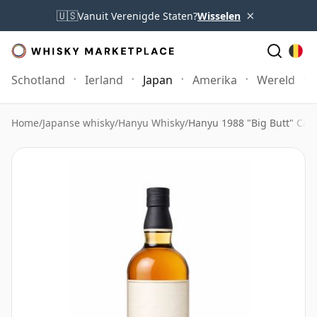
×
🇺🇸
Vanuit Verenigde Staten?
Wisselen
Schotland
Ierland
Japan
Amerika
Wereld
Home
/
Japanse whisky
/
Hanyu Whisky
/
Hanyu 1988 "Big Butt" Cas