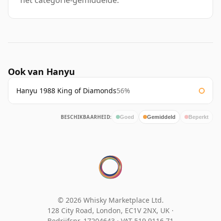
het categorie-gemiddelde.
Ook van Hanyu
Hanyu 1988 King of Diamonds
56%
BESCHIKBAARHEID:
Goed
Gemiddeld
Beperkt
© 2026 Whisky Marketplace Ltd.
128 City Road, London, EC1V 2NX, UK ·
Bedrijfsnr. 17204643
·
VAT 519 9116 71