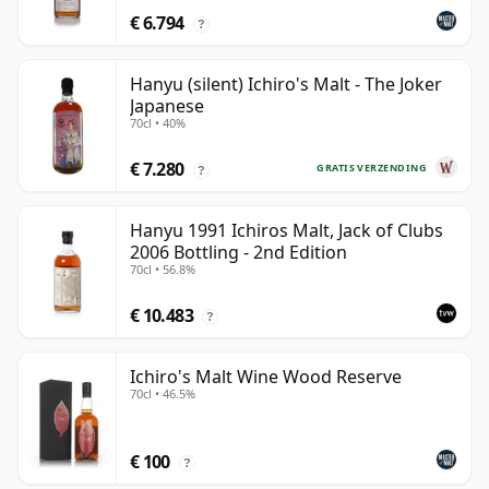
€ 6.794
?
Hanyu (silent) Ichiro's Malt - The Joker
Japanese
70cl • 40%
€ 7.280
GRATIS VERZENDING
?
Hanyu 1991 Ichiros Malt, Jack of Clubs
2006 Bottling - 2nd Edition
70cl • 56.8%
€ 10.483
?
Ichiro's Malt Wine Wood Reserve
70cl • 46.5%
€ 100
?