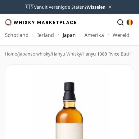
×
🇺🇸
Vanuit Verenigde Staten?
Wisselen
Schotland
Ierland
Japan
Amerika
Wereld
Home
/
Japanse whisky
/
Hanyu Whisky
/
Hanyu 1988 "Nice Butt" Ca