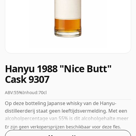
Hanyu 1988 "Nice Butt"
Cask 9307
ABV:
55%
Inhoud:
70cl
Op deze botteling Japanse whisky van de Hanyu-
distilleerderij staat geen leeftijdsvermelding. Met een
alcoholpercentage van 55% is dit alcoholgehalte meer
dan acceptabel. Gebotteld in de
Er zijn geen verkopersprijzen beschikbaar voor deze fles.
standaardafgiftegrootte van 70cl.