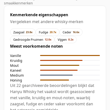
smaakkenmerken
Kenmerkende eigenschappen
Vergeleken met andere whisky-merken
Zaagsel
Fudge
Ceder
23.8x
20.7x
16.6x
Gedroogde Pruimen
Vijgen
12.0x
8.2x
Meest voorkomende noten
Vanille
Kruidig
Mout
Kaneel
Medium
Honing
Uit 22 gearchiveerde beoordelingen blijkt dat
Hanyu Whisky het vaakst wordt geassocieerd
met vanille, kruidig en mout-noten, waarbij
zaagsel, fudge en ceder vaker voorkomt dan