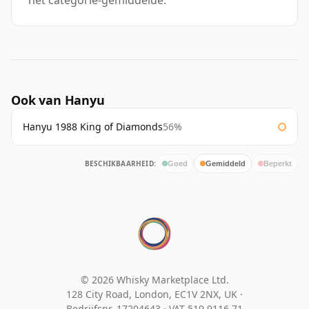
het categorie-gemiddelde.
Ook van Hanyu
Hanyu 1988 King of Diamonds
56%
BESCHIKBAARHEID:
Goed
Gemiddeld
Beperkt
© 2026 Whisky Marketplace Ltd.
128 City Road, London, EC1V 2NX, UK ·
Bedrijfsnr. 17204643
·
VAT 519 9116 71