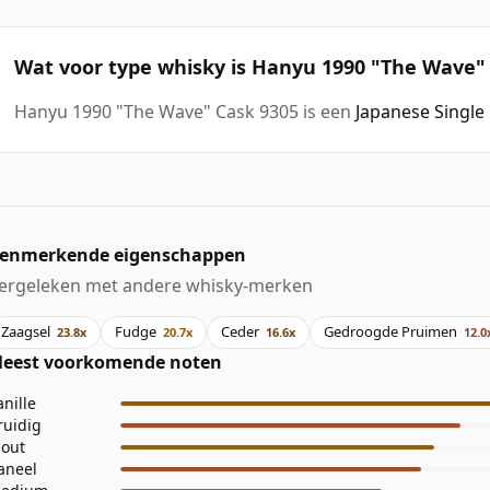
Wat voor type whisky is Hanyu 1990 "The Wave"
Hanyu 1990 "The Wave" Cask 9305 is een
Japanese Single
enmerkende eigenschappen
ergeleken met andere whisky-merken
Zaagsel
Fudge
Ceder
Gedroogde Pruimen
23.8x
20.7x
16.6x
12.0
eest voorkomende noten
anille
ruidig
out
aneel