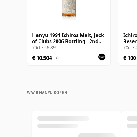
Hanyu 1991 Ichiros Malt, Jack
Ichir
of Clubs 2006 Bottling - 2nd
Reser
Edition
70cl • 56.8%
70cl •
€ 10.504
€ 100
?
WAAR HANYU KOPEN