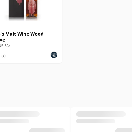
o's Malt Wine Wood
ve
 46.5%
?