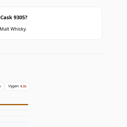
 Cask 9305?
 Malt Whisky
.
Vijgen
x
8.2x