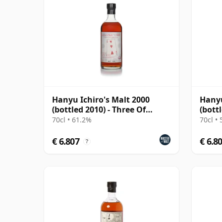
Hanyu Ichiro's Malt 2000
Hanyu
(bottled 2010) - Three Of
(bott
Hearts
70cl • 61.2%
70cl •
€ 6.807
€ 6.8
?