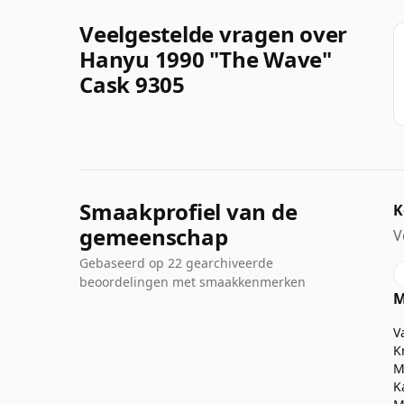
Veelgestelde vragen over
Hanyu 1990 "The Wave"
Cask 9305
Smaakprofiel van de
K
gemeenschap
V
Gebaseerd op 22 gearchiveerde
beoordelingen met smaakkenmerken
M
V
K
M
K