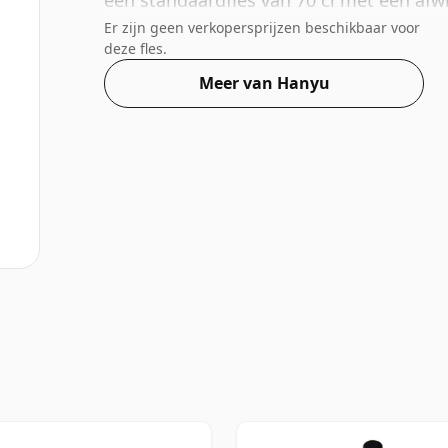
een standaardfles van 70 cl met een afw
Er zijn geen verkopersprijzen beschikbaar voor
deze fles.
Meer van Hanyu