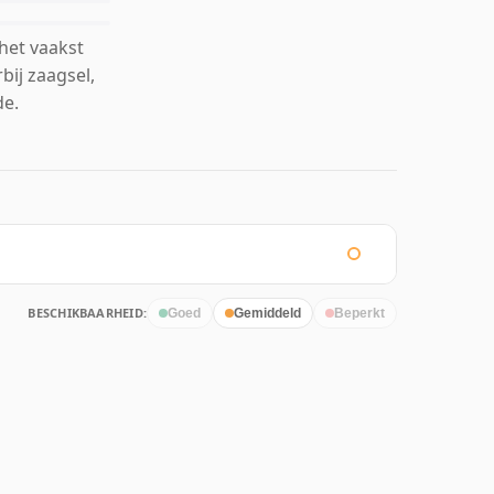
het vaakst
bij zaagsel,
de.
BESCHIKBAARHEID:
Goed
Gemiddeld
Beperkt