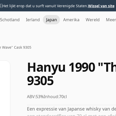
🇸
Het lijkt erop dat u surft vanuit Verenigde Staten.
Wissel van site
Schotland
Ierland
Japan
Amerika
Wereld
Mee
e Wave" Cask 9305
Hanyu 1990 "T
9305
ABV:
53%
Inhoud:
70cl
Een expressie van Japanse whisky van de 