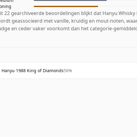
edium
oning
it 22 gearchiveerde beoordelingen blijkt dat Hanyu Whisky 
ordt geassocieerd met vanille, kruidig en mout-noten, waar
udge en ceder vaker voorkomt dan het categorie-gemiddel
Hanyu 1988 King of Diamonds
56%