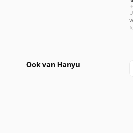
M
H
U
w
f
Ook van Hanyu