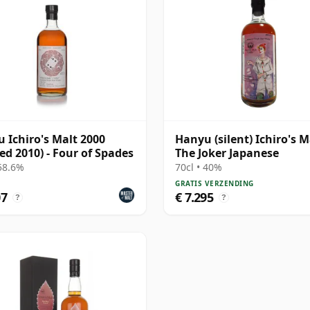
 Ichiro's Malt 2000
Hanyu (silent) Ichiro's Ma
led 2010) - Four of Spades
The Joker Japanese
 58.6%
70cl • 40%
GRATIS VERZENDING
07
€ 7.295
?
?