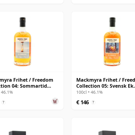
yra Frihet / Freedom
Mackmyra Frihet / Fre
ction 04: Sommartid
Collection 05: Svensk Ek
ish
Swedish
• 46.1%
100cl • 46.1%
€ 146
?
?