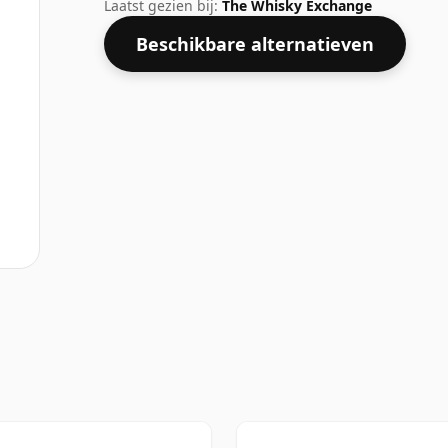
alcoholpercentage van 46,1% heeft.
Laatst gezien bij:
The Whisky Exchange
Beschikbare alternatieven