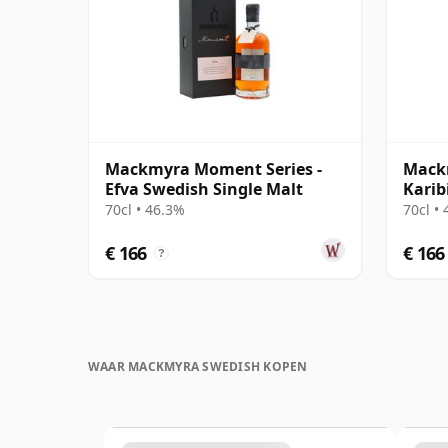
Mackmyra Moment Series -
Mack
Efva Swedish Single Malt
Karib
70cl • 46.3%
70cl •
€ 166
€ 166
?
WAAR MACKMYRA SWEDISH KOPEN