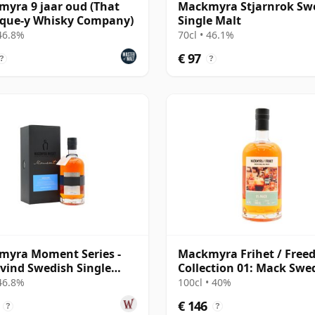
yra 9 jaar oud (That
Mackmyra Stjarnrok Sw
ique-y Whisky Company)
Single Malt
 46.8%
70cl • 46.1%
€ 97
?
?
myra Moment Series -
Mackmyra Frihet / Fre
lvind Swedish Single
Collection 01: Mack Swe
Singl
 46.8%
100cl • 40%
€ 146
?
?