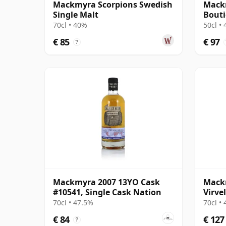
Mackmyra Scorpions Swedish
Mackm
Single Malt
Bout
70cl • 40%
50cl •
€ 85
€ 97
?
Mackmyra 2007 13YO Cask
Mack
#10541, Single Cask Nation
Virve
Malt
70cl • 47.5%
70cl •
€ 84
€ 127
?