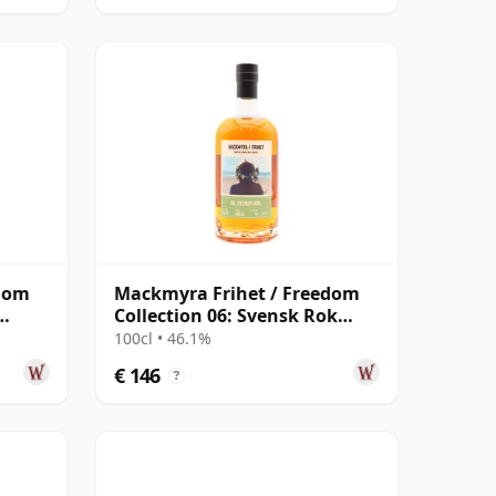
edom
Mackmyra Frihet / Freedom
Collection 06: Svensk Rok
Swedish
100cl • 46.1%
€ 146
?