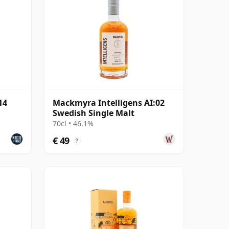
14
Mackmyra Intelligens AI:02
Swedish Single Malt
70cl • 46.1%
€ 49
?