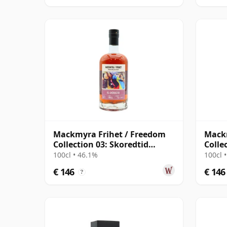
Mackmyra Frihet / Freedom
Mackm
Collection 03: Skoredtid
Colle
Swedish
Swed
100cl • 46.1%
100cl 
€ 146
€ 146
?