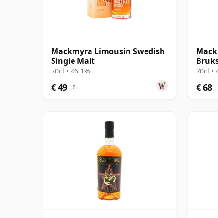
Mackmyra Limousin Swedish
Mack
Single Malt
Bruks
Singl
70cl • 46.1%
70cl •
€ 49
€ 68
?