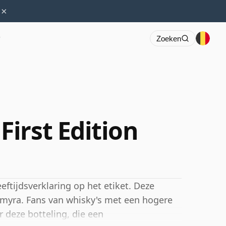
×
r
Zoeken
irst Edition
eftijdsverklaring op het etiket. Deze
kmyra. Fans van whisky's met een hogere
or deze botteling, die een