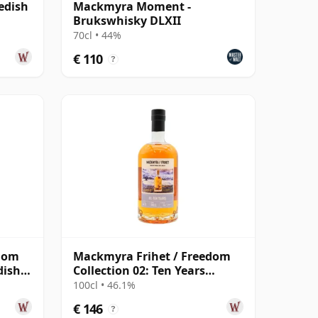
edish
Mackmyra Moment -
Brukswhisky DLXII
70cl • 44%
€ 110
?
edom
Mackmyra Frihet / Freedom
dish
Collection 02: Ten Years
Swedish 10 jaar oud
100cl • 46.1%
€ 146
?