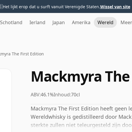
🇸
Het lijkt erop dat u surft vanuit Verenigde Staten.
Wissel van site
Schotland
Ierland
Japan
Amerika
Wereld
Mee
myra The First Edition
Mackmyra The F
ABV:
46.1%
Inhoud:
70cl
Mackmyra The First Edition heeft geen le
Wereldwhisky is gedistilleerd door Mac
sterkte zullen niet teleurgesteld zijn do