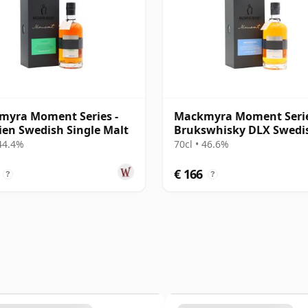
myra Moment Series -
Mackmyra Moment Serie
ien Swedish Single Malt
Brukswhisky DLX Swedi
Single Mal
 44.4%
70cl • 46.6%
€ 166
?
?