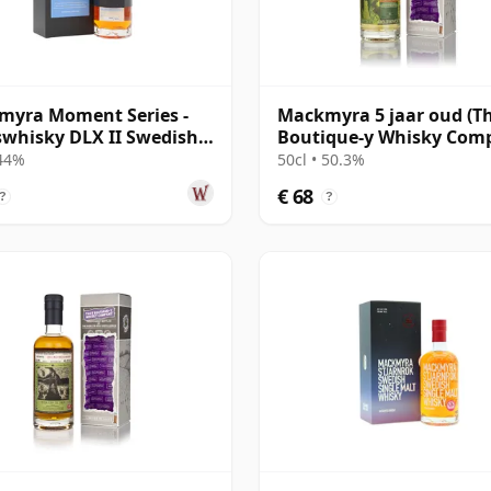
myra Moment Series -
Mackmyra 5 jaar oud (T
whisky DLX II Swedish
Boutique-y Whisky Com
e 2012 9 jaar oud
 44%
50cl • 50.3%
€ 68
?
?