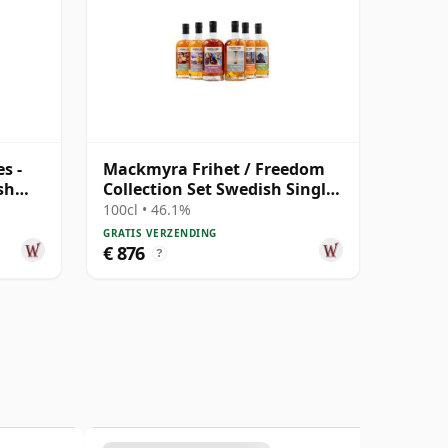
s -
Mackmyra Frihet / Freedom
sh
Collection Set Swedish Single
Mal
100cl • 46.1%
GRATIS VERZENDING
€ 876
?