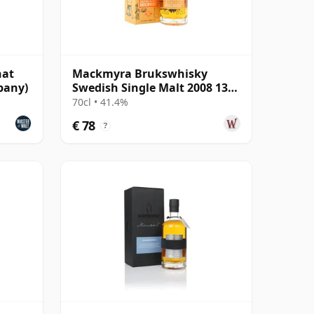
hat
Mackmyra Brukswhisky
pany)
Swedish Single Malt 2008 13
jaar oud
70cl • 41.4%
€ 78
?