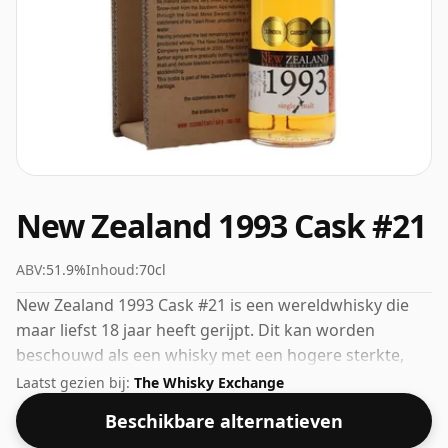
New Zealand 1993 Cask #21
ABV:
51.9%
Inhoud:
70cl
New Zealand 1993 Cask #21 is een wereldwhisky die
maar liefst 18 jaar heeft gerijpt. Dit kan worden
beschouwd als een whisky met een hogere sterkte,
met een ABV van 51,9%. Wordt geleverd in de reguliere
Laatst gezien bij:
The Whisky Exchange
bottelgrootte van 70cl.
Beschikbare alternatieven