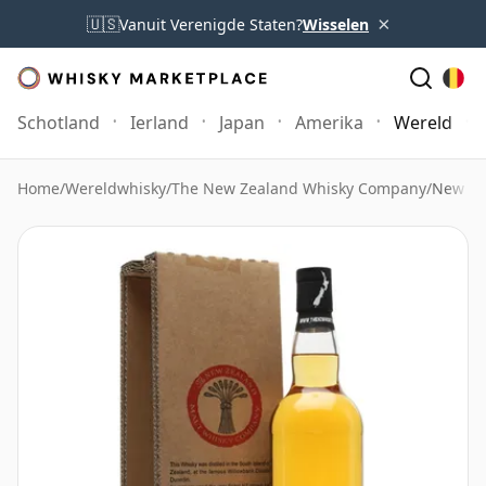
×
🇺🇸
Vanuit Verenigde Staten?
Wisselen
Schotland
Ierland
Japan
Amerika
Wereld
Home
/
Wereldwhisky
/
The New Zealand Whisky Company
/
New Ze