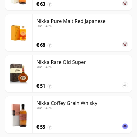
€ 63
?
Nikka Pure Malt Red Japanese
50cl • 43%
€ 68
?
Nikka Rare Old Super
70cl • 43%
€ 51
?
Nikka Coffey Grain Whisky
70cl • 45%
€ 55
?