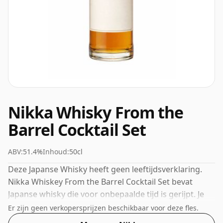
Nikka Whisky From the
Barrel Cocktail Set
ABV:
51.4%
Inhoud:
50cl
Deze Japanse Whisky heeft geen leeftijdsverklaring.
Nikka Whiskey From the Barrel Cocktail Set bevat
Japanse whisky die voor onbepaalde tijd is gerijpt. Je
ogen bedriegen je niet, de fles is 50cl.
Er zijn geen verkopersprijzen beschikbaar voor deze fles.