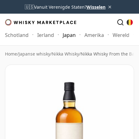
×
🇺🇸
Vanuit Verenigde Staten?
Wisselen
Schotland
Ierland
Japan
Amerika
Wereld
Home
/
Japanse whisky
/
Nikka Whisky
/
Nikka Whisky From the Barre