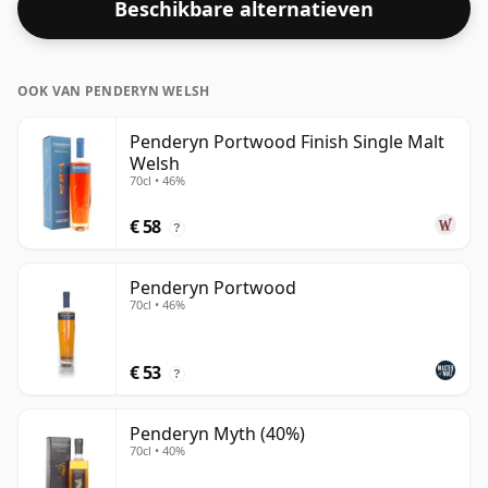
Beschikbare alternatieven
OOK VAN PENDERYN WELSH
Penderyn Portwood Finish Single Malt
Welsh
70cl • 46%
€ 58
?
Penderyn Portwood
70cl • 46%
€ 53
?
Penderyn Myth (40%)
70cl • 40%