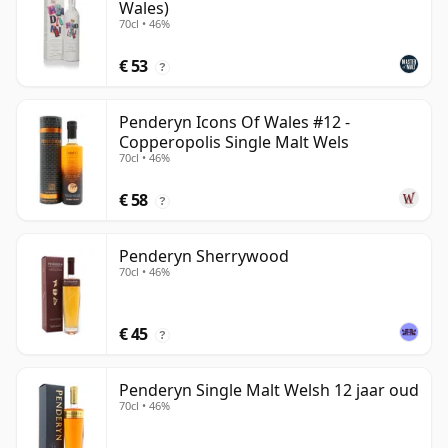
Wales)
70cl • 46%
€ 53
?
Penderyn Icons Of Wales #12 -
Copperopolis Single Malt Wels
70cl • 46%
€ 58
?
Penderyn Sherrywood
70cl • 46%
€ 45
?
Penderyn Single Malt Welsh 12 jaar oud
70cl • 46%