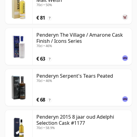
Malt Welsh
70cl • 50%
€ 81
?
Penderyn The Village / Amarone Cask
Finish / Icons Series
70cl • 46%
€ 63
?
Penderyn Serpent's Tears Peated
70cl • 46%
€ 68
?
Penderyn 2015 8 jaar oud Adelphi
Selection Cask #1177
70cl • 58.9%