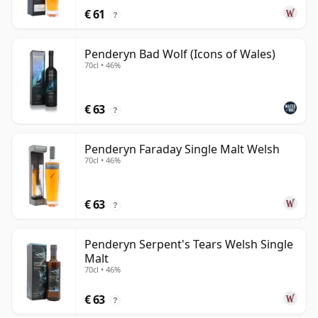
€ 61
?
Penderyn Bad Wolf (Icons of Wales)
70cl • 46%
€ 63
?
Penderyn Faraday Single Malt Welsh
70cl • 46%
€ 63
?
Penderyn Serpent's Tears Welsh Single
Malt
70cl • 46%
€ 63
?