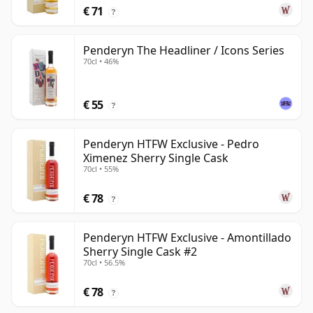
€ 71
?
Penderyn The Headliner / Icons Series
70cl • 46%
€ 55
?
Penderyn HTFW Exclusive - Pedro
Ximenez Sherry Single Cask
70cl • 55%
€ 78
?
Penderyn HTFW Exclusive - Amontillado
Sherry Single Cask #2
70cl • 56.5%
€ 78
?