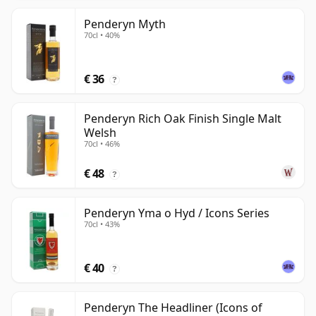
Penderyn Myth
70cl • 40%
€ 36
?
Penderyn Rich Oak Finish Single Malt
Welsh
70cl • 46%
€ 48
?
Penderyn Yma o Hyd / Icons Series
70cl • 43%
€ 40
?
Penderyn The Headliner (Icons of