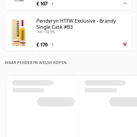
€ 107
?
Penderyn HTFW Exclusive - Brandy
Single Cask #B3
70cl • 58.9%
€ 170
?
WAAR PENDERYN WELSH KOPEN