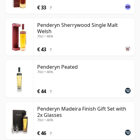
€ 33
?
Penderyn Sherrywood Single Malt
Welsh
70cl • 46%
€ 43
?
Penderyn Peated
70cl • 46%
€ 44
?
Penderyn Madeira Finish Gift Set with
2x Glasses
70cl • 46%
€ 46
?