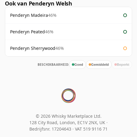
Ook van Penderyn Welsh
Penderyn Madeira
46%
Penderyn Peated
46%
Penderyn Sherrywood
46%
BESCHIKBAARHEID:
Goed
Gemiddeld
Beperkt
© 2026 Whisky Marketplace Ltd.
128 City Road, London, EC1V 2NX, UK ·
Bedrijfsnr. 17204643
·
VAT 519 9116 71