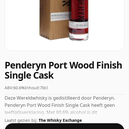
Penderyn Port Wood Finish
Single Cask
ABV:
60.6%
Inhoud:
70cl
Deze Wereldwhisky is gedistilleerd door Penderyn.
Penderyn Port Wood Finish Single Cask heeft geen
leeftijdsverklaring. Met 60,6% alcohol is dit
alcoholgehalte meer dan acceptabel. Gebotteld in de
Laatst gezien bij:
The Whisky Exchange
standaardafgiftegrootte van 70cl.