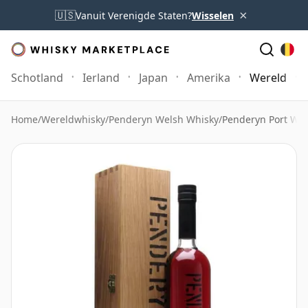
×
🇺🇸
Vanuit Verenigde Staten?
Wisselen
Schotland
Ierland
Japan
Amerika
Wereld
Home
/
Wereldwhisky
/
Penderyn Welsh Whisky
/
Penderyn Port Woo