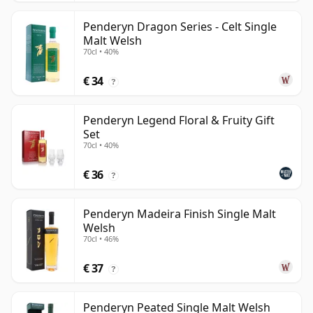
Penderyn Dragon Series - Celt Single
Malt Welsh
70cl • 40%
€ 34
?
Penderyn Legend Floral & Fruity Gift
Set
70cl • 40%
€ 36
?
Penderyn Madeira Finish Single Malt
Welsh
70cl • 46%
€ 37
?
Penderyn Peated Single Malt Welsh