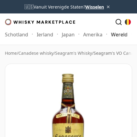
×
🇺🇸
Vanuit Verenigde Staten?
Wisselen
Schotland
Ierland
Japan
Amerika
Wereld
Home
/
Canadese whisky
/
Seagram's Whisky
/
Seagram's VO Canadi