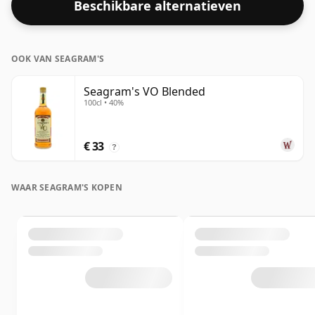
Beschikbare alternatieven
voor whisky's ligt. Hoewel veel consumenten er
tegenwoordig op aandringen dat producenten dichter
bij de 43% of 46% bottelen, zijn er nog steeds enkele
OOK VAN SEAGRAM'S
fijne whisky's met een lagere sterkte.
Seagram's VO Blended
100cl • 40%
€ 33
?
WAAR SEAGRAM'S KOPEN