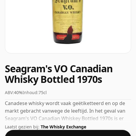
Seagram's VO Canadian
Whisky Bottled 1970s
ABV:
40%
Inhoud:
75cl
Canadese whisky wordt vaak geëtiketteerd en op de
markt gebracht vanwege de leeftijd. In het geval van
Seagram's VO Canadian Whiskey Bottled 1970s is er
geen leeftijd aangegeven. De bottelsterkte van deze
Laatst gezien bij:
The Whisky Exchange
whisky is 40%, wat aan de onderkant van de schaal