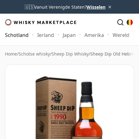
×
🇺🇸
Vanuit Verenigde Staten?
Wisselen
Schotland
Ierland
Japan
Amerika
Wereld
Home
/
Schotse whisky
/
Sheep Dip Whisky
/
Sheep Dip Old Hebride