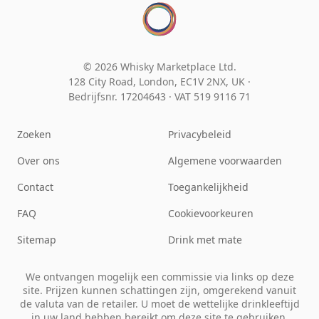
© 2026 Whisky Marketplace Ltd.
128 City Road, London, EC1V 2NX, UK ·
Bedrijfsnr. 17204643
·
VAT 519 9116 71
Zoeken
Privacybeleid
Over ons
Algemene voorwaarden
Contact
Toegankelijkheid
FAQ
Cookievoorkeuren
Sitemap
Drink met mate
We ontvangen mogelijk een commissie via links op deze
site. Prijzen kunnen schattingen zijn, omgerekend vanuit
de valuta van de retailer. U moet de wettelijke drinkleeftijd
in uw land hebben bereikt om deze site te gebruiken.