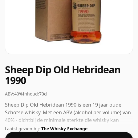
Sheep Dip Old Hebridean
1990
ABV:
40%
Inhoud:
70cl
Sheep Dip Old Hebridean 1990 is een 19 jaar oude
Schotse whisky. Met een ABV (alcohol per volume) van
40% - dichtbij de minimale sterkte die whisky kan
worden gebotteld - en daarom te beschouwen als een
Laatst gezien bij:
The Whisky Exchange
whisky van "standaard" sterkte.