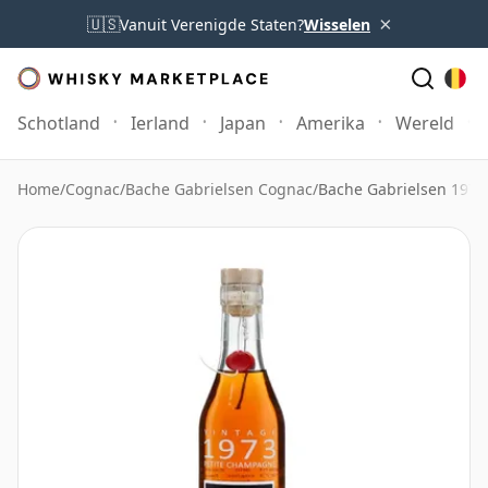
×
🇺🇸
Vanuit Verenigde Staten?
Wisselen
Schotland
Ierland
Japan
Amerika
Wereld
Home
/
Cognac
/
Bache Gabrielsen Cognac
/
Bache Gabrielsen 197