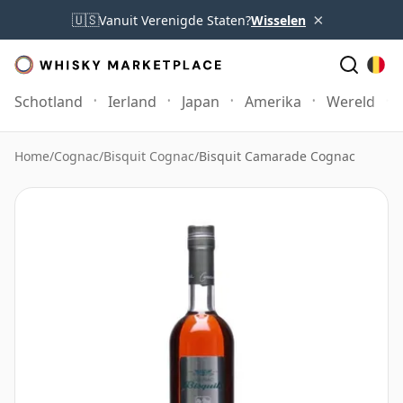
×
🇺🇸
Vanuit Verenigde Staten?
Wisselen
Schotland
Ierland
Japan
Amerika
Wereld
Home
/
Cognac
/
Bisquit Cognac
/
Bisquit Camarade Cognac