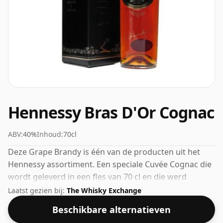
Hennessy Bras D'Or Cognac
ABV:
40%
Inhoud:
70cl
Deze Grape Brandy is één van de producten uit het
Hennessy assortiment. Een speciale Cuvée Cognac die
wordt geleverd in een fles van 70 cl en die werd
uitgebracht met een alcoholpercentage van 40%.
Laatst gezien bij:
The Whisky Exchange
Beschikbare alternatieven