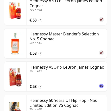
Hennessy V.S.O.P LeBron James Edition
Cognac
70cl • 40%
€ 58
?
Hennessy Master Blender’s Selection
No. 5 Cognac
50cl • 43%
€ 58
?
Hennessy VSOP x LeBron James Cognac
70cl • 40%
€ 53
?
Hennessy 50 Years Of Hip Hop - Nas
Limited Edition VS Cognac
70cl • 40%