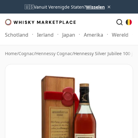
×
🇺🇸
Vanuit Verenigde Staten?
Wisselen
Schotland
Ierland
Japan
Amerika
Wereld
Home
/
Cognac
/
Hennessy Cognac
/
Hennessy Silver Jubilee 100 ja