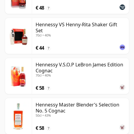
€ 48
?
Hennessy VS Henny-Rita Shaker Gift
Set
70cl • 40%
€ 44
?
Hennessy V.S.O.P LeBron James Edition
Cognac
70cl • 40%
€ 58
?
Hennessy Master Blender’s Selection
No. 5 Cognac
50cl • 43%
€ 58
?