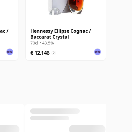
ac /
Hennessy Ellipse Cognac /
Baccarat Crystal
70cl • 43.5%
€ 12.146
?