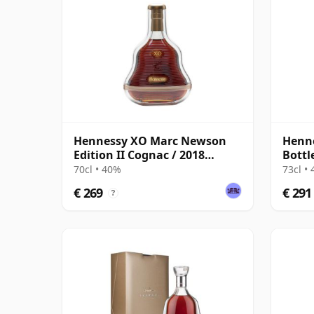
Hennessy XO Marc Newson
Henne
Edition II Cognac / 2018
Bottl
Release
70cl • 40%
73cl •
€ 269
€ 291
?