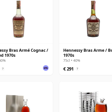
ssy Bras Armé Cognac /
Hennessy Bras Arme / B
ed 1970s
1970s
 40%
75cl • 40%
€ 291
?
?