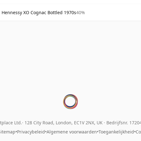
Hennessy XO Cognac Bottled 1970s
40%
place Ltd.
128 City Road, London, EC1V 2NX, UK ·
Bedrijfsnr. 172
Sitemap
•
Privacybeleid
•
Algemene voorwaarden
•
Toegankelijkheid
•
Co