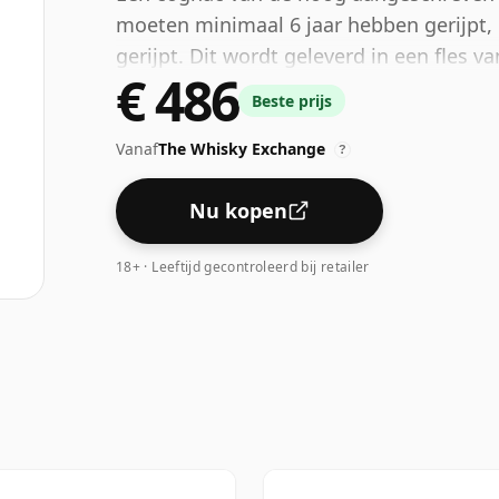
moeten minimaal 6 jaar hebben gerijpt, 
gerijpt. Dit wordt geleverd in een fles va
€ 486
Beste prijs
Vanaf
The Whisky Exchange
?
Nu kopen
18+ · Leeftijd gecontroleerd bij retailer