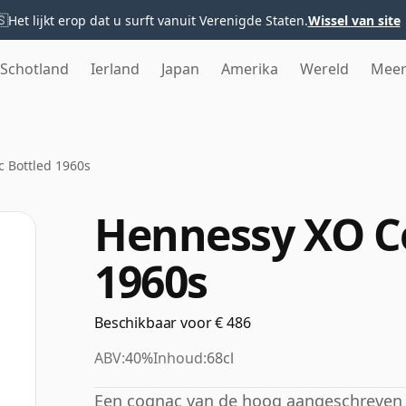
🇸
Het lijkt erop dat u surft vanuit Verenigde Staten.
Wissel van site
Schotland
Ierland
Japan
Amerika
Wereld
Mee
 Bottled 1960s
Hennessy XO C
1960s
Beschikbaar voor € 486
ABV:
40%
Inhoud:
68cl
Een cognac van de hoog aangeschreven