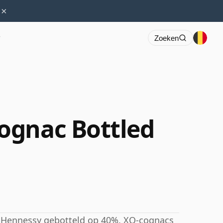
×
r
Zoeken
ognac Bottled
 Hennessy gebotteld op 40%. XO-cognacs