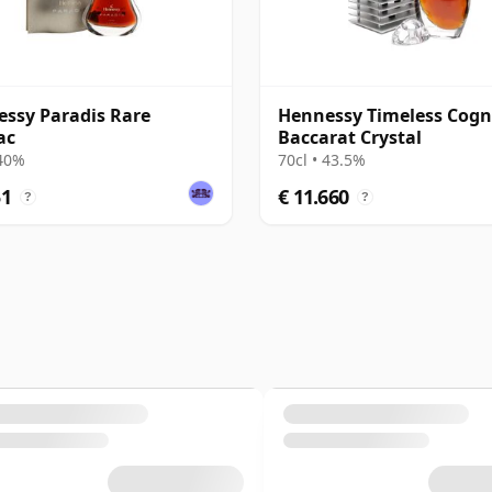
ssy Paradis Rare
Hennessy Timeless Cogn
ac
Baccarat Crystal
 40%
70cl • 43.5%
51
€ 11.660
?
?