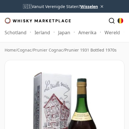
×
🇺🇸
Vanuit Verenigde Staten?
Wisselen
Schotland
Ierland
Japan
Amerika
Wereld
Home
/
Cognac
/
Prunier Cognac
/
Prunier 1931 Bottled 1970s