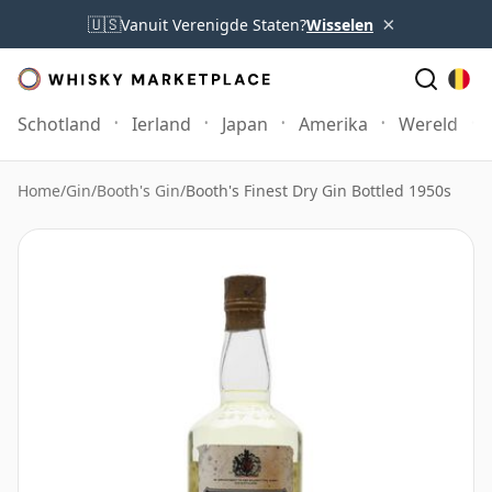
×
🇺🇸
Vanuit Verenigde Staten?
Wisselen
Schotland
Ierland
Japan
Amerika
Wereld
Home
/
Gin
/
Booth's Gin
/
Booth's Finest Dry Gin Bottled 1950s