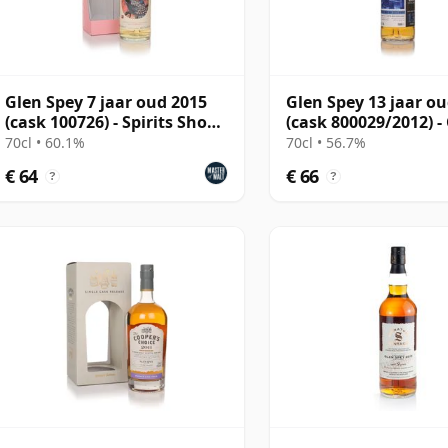
Glen Spey 7 jaar oud 2015
Glen Spey 13 jaar o
(cask 100726) - Spirits Shop'
(cask 800029/2012) -
Selection
Masters
70cl • 60.1%
70cl • 56.7%
€ 64
€ 66
?
?