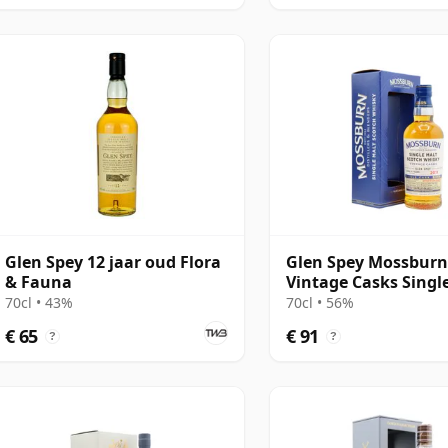
Glen Spey 12 jaar oud Flora
Glen Spey Mossbur
& Fauna
Vintage Casks Singl
2011 13 jaar oud
70cl • 43%
70cl • 56%
€ 65
€ 91
?
?