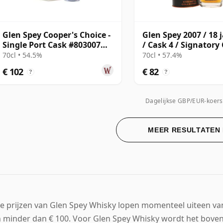
Glen Spey Cooper's Choice -
Glen Spey 2007 / 18 
Single Port Cask #803007
/ Cask 4 / Signatory
2010 11 jaar oud
Strength
70cl • 54.5%
70cl • 57.4%
€ 102
€ 82
?
?
Dagelijkse GBP/EUR-koers
MEER RESULTATEN
e prijzen van Glen Spey Whisky lopen momenteel uiteen van 
n minder dan € 100. Voor Glen Spey Whisky wordt het bove