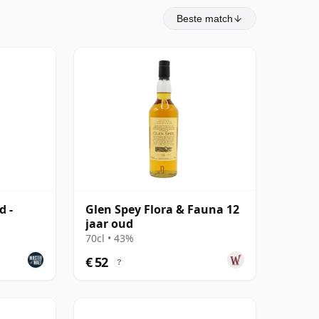
Beste match
d -
Glen Spey Flora & Fauna 12
jaar oud
70cl • 43%
€ 52
?