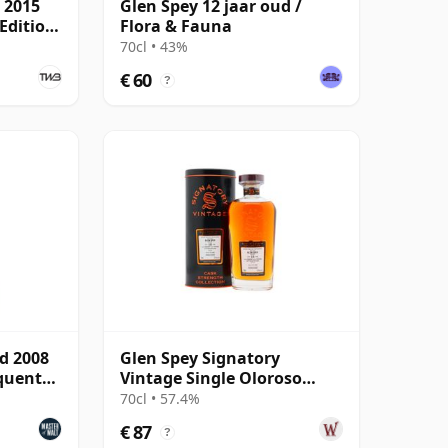
 2015
Glen Spey 12 jaar oud /
Edition
Flora & Fauna
70cl • 43%
€ 60
?
ud 2008
Glen Spey Signatory
equent
Vintage Single Oloroso
Sherry Cask #4 2007 18 jaar
70cl • 57.4%
oud
€ 87
?