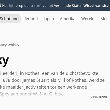
🇸
Het lijkt erop dat u surft vanuit Verenigde Staten.
Wissel van site
Schotland
Ierland
Japan
Amerika
Wereld
Mee
Spey Whisky
ky
lleerderij in Rothes, een van de dichtstbevolkte
1878 door James Stuart als Mill of Rothes, werd ze
ke maalderijactiviteiten tot een werkende
 Spey aan onder W. & A. Gilbey.
Lees meer
 en is ze veel bekender binnen de blending dan