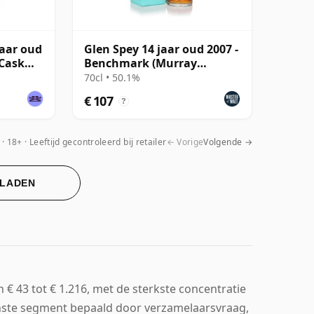
jaar oud
Glen Spey 14 jaar oud 2007 -
 Cask
Benchmark (Murray
McDavid)
70cl • 50.1%
€ 107
?
18+ · Leeftijd gecontroleerd bij retailer
← Vorige
Volgende →
 LADEN
€ 43 tot € 1.216, met de sterkste concentratie
nste segment bepaald door verzamelaarsvraag,