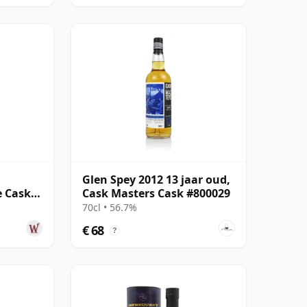
n
Glen Spey 2012 13 jaar oud,
e Cask
Cask Masters Cask #800029
70cl • 56.7%
€ 68
?