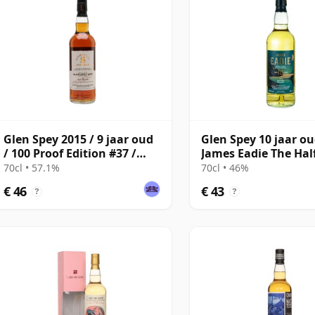
Glen Spey 2015 / 9 jaar oud
Glen Spey 10 jaar o
/ 100 Proof Edition #37 /
James Eadie The Ha
Signatory
70cl • 57.1%
70cl • 46%
€ 46
€ 43
?
?