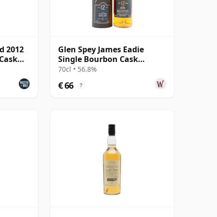
ud 2012
Glen Spey James Eadie
 Cask
Single Bourbon Cask
#803748 2009 12 jaar oud
70cl • 56.8%
€ 66
?