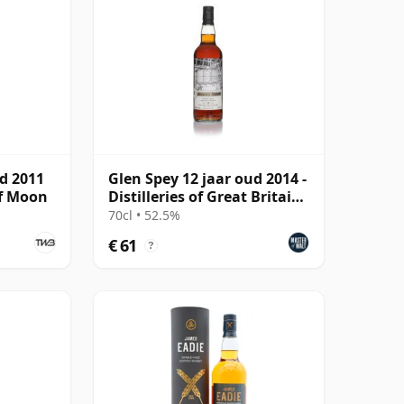
ud 2011
Glen Spey 12 jaar oud 2014 -
lf Moon
Distilleries of Great Britain
& Ireland
70cl • 52.5%
€ 61
?