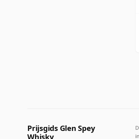
Prijsgids Glen Spey
D
Whisky
i