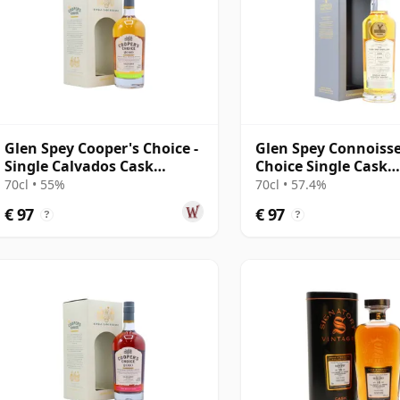
Glen Spey Cooper's Choice -
Glen Spey Connoiss
Single Calvados Cask
Choice Single Cask
#803006 2010 11 jaar oud
#16601701 2008 15 j
70cl • 55%
70cl • 57.4%
€ 97
€ 97
?
?