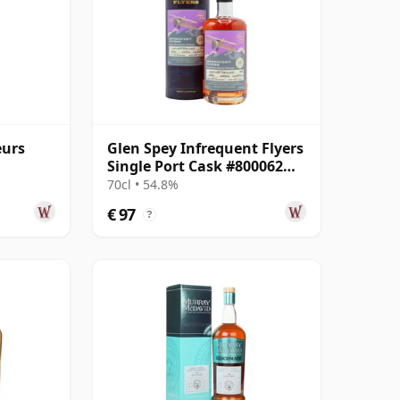
eurs
Glen Spey Infrequent Flyers
Single Port Cask #800062
aar oud
2008 15 jaar oud
70cl • 54.8%
€ 97
?