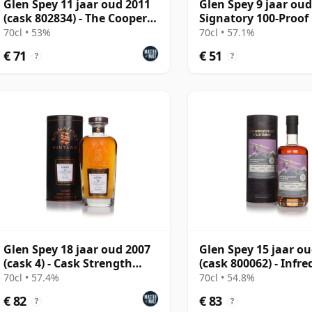
Glen Spey 11 jaar oud 2011
Glen Spey 9 jaar oud
(cask 802834) - The Cooper's
Signatory 100-Proof 
Choice
#37
70cl • 53%
70cl • 57.1%
€ 71
€ 51
?
?
Glen Spey 18 jaar oud 2007
Glen Spey 15 jaar o
(cask 4) - Cask Strength
(cask 800062) - Infr
Collection
Flyers
70cl • 57.4%
70cl • 54.8%
€ 82
€ 83
?
?