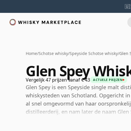
🇺
Home
/
Schotse whisky
/
Speyside Schotse whisky
/
Glen 
Glen Spey Whis
Vergelijk 47 prijzen vanaf € 43
ACTUELE PRIJZEN
Glen Spey is een Speyside single malt disti
whiskysteden van Schotland. Opgericht in 
al snel omgevormd van haar oorspronkelij
distilleerderij, en nam later de naam Glen
Vandaag is Glen Spey eigendom van Diageo