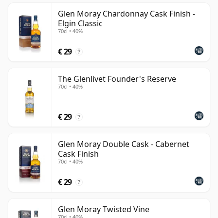
Glen Moray Chardonnay Cask Finish -
Elgin Classic
70cl • 40%
€ 29
?
The Glenlivet Founder's Reserve
70cl • 40%
€ 29
?
Glen Moray Double Cask - Cabernet
Cask Finish
70cl • 40%
€ 29
?
Glen Moray Twisted Vine
70cl • 40%