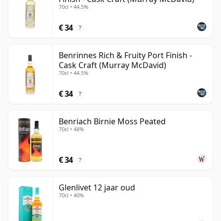
70cl • 44.5%
€ 34
?
Benrinnes Rich & Fruity Port Finish -
Cask Craft (Murray McDavid)
70cl • 44.5%
€ 34
?
Benriach Birnie Moss Peated
70cl • 48%
€ 34
?
Glenlivet 12 jaar oud
70cl • 40%