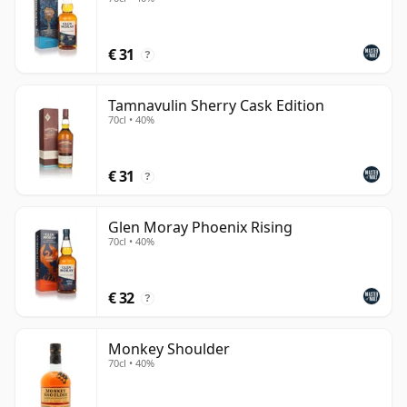
€ 31
?
Tamnavulin Sherry Cask Edition
70cl • 40%
€ 31
?
Glen Moray Phoenix Rising
70cl • 40%
€ 32
?
Monkey Shoulder
70cl • 40%