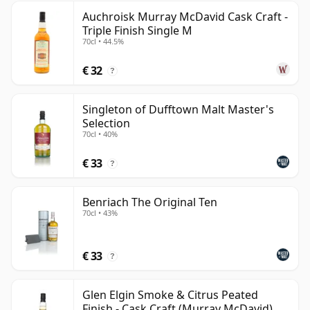
Auchroisk Murray McDavid Cask Craft -
Triple Finish Single M
70cl • 44.5%
€ 32
?
Singleton of Dufftown Malt Master's
Selection
70cl • 40%
€ 33
?
Benriach The Original Ten
70cl • 43%
€ 33
?
Glen Elgin Smoke & Citrus Peated
Finish - Cask Craft (Murray McDavid)