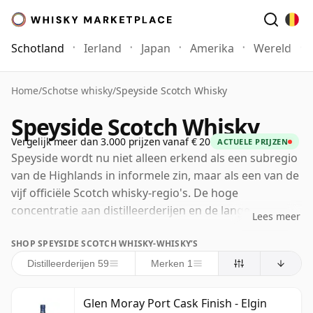
Schotland
Ierland
Japan
Amerika
Wereld
Home
/
Schotse whisky
/
Speyside Scotch Whisky
Speyside Scotch Whisky
Vergelijk meer dan 3.000 prijzen vanaf € 20
ACTUELE PRIJZEN
Speyside wordt nu niet alleen erkend als een subregio
van de Highlands in informele zin, maar als een van de
vijf officiële Scotch whisky-regio's. De hoge
concentratie aan distilleerderijen en de lange
Lees meer
associatie met elegante, licht geturfde of ongeturfde,
SHOP SPEYSIDE SCOTCH WHISKY-WHISKY’S
fruitige stijlen hebben het tot het bekendste
kerngebied van single malt Scotch gemaakt voor veel
Distilleerderijen 59
Merken 1
drinkers wereldwijd. Deze zoete, esterachtige stijl
kwam in de negentiende eeuw op de voorgrond en
Glen Moray Port Cask Finish - Elgin