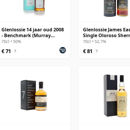
Glenlossie 14 jaar oud 2008
Glenlossie James Ea
- Benchmark (Murray
Single Oloroso Sher
McDavid)
#378491 2011 13 jaa
70cl • 50%
70cl • 52.7%
€ 71
€ 81
?
?