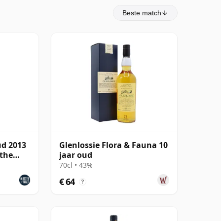
Beste match
ud 2013
Glenlossie Flora & Fauna 10
 the
jaar oud
70cl • 43%
€ 64
?