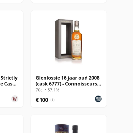
Strictly
Glenlossie 16 jaar oud 2008
ne Cask
(cask 6777) - Connoisseurs
oud
Choice
70cl • 57.1%
€ 100
?