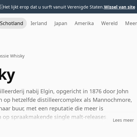
🇸
Het lijkt erop dat u surft vanuit Verenigde Staten.
Wissel van site
Schotland
Ierland
Japan
Amerika
Wereld
Mee
ossie Whisky
ky
illeerderij nabij Elgin, opgericht in 1876 door John
ch op hetzelfde distilleercomplex als Mannochmore,
aar buur, met een reputatie die meer is
 op spraakmakende single malt-releases.
Lees meer
Diageo en blijft het een actieve, werkende