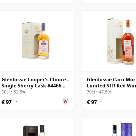
Glenlossie Cooper's Choice -
Glenlossie Carn Mor 
Single Sherry Cask #4466
Limited STR Red Wi
2011 11 jaar oud
Finish 2009 12 jaar 
70cl • 53.5%
70cl • 47.5%
€ 97
€ 97
?
?