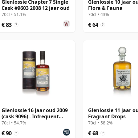
Glenlossie Chapter 7 Single
Glenlossie 10 jaar o
Cask #9603 2008 12 jaar oud
Flora & Fauna
70cl • 51.1%
70cl • 43%
€ 83
€ 64
?
?
Glenlossie 16 jaar oud 2009
Glenlossie 11 jaar o
(cask 9096) - Infrequent
Fragrant Drops
Flyers
70cl • 54.7%
70cl • 58.2%
€ 90
€ 68
?
?