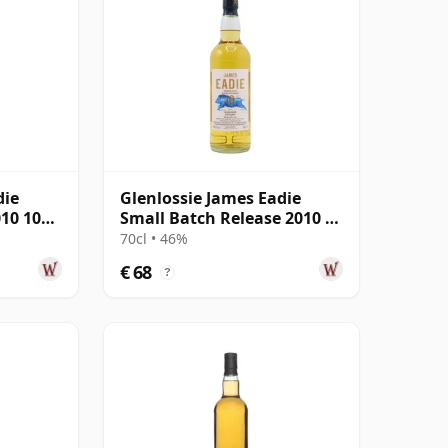
die
Glenlossie James Eadie
010 10
Small Batch Release 2010 10
jaar oud
70cl • 46%
€ 68
?