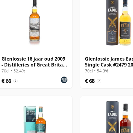
Glenlossie 16 jaar oud 2009
Glenlossie James Ea
- Distilleries of Great Britain
Single Cask #2479 2
&
jaar oud
70cl • 52.4%
70cl • 54.3%
€ 66
€ 68
?
?