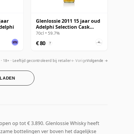
jaar
Glenlossie 2011 15 jaar oud
delphi
Adelphi Selection Cask
#35430
70cl • 59.7%
€ 80
?
18+ · Leeftijd gecontroleerd bij retailer
← Vorige
Volgende →
 LADEN
lopen op tot € 3.890. Glenlossie Whisky heeft
zame bottelingen ver boven het dagelijkse