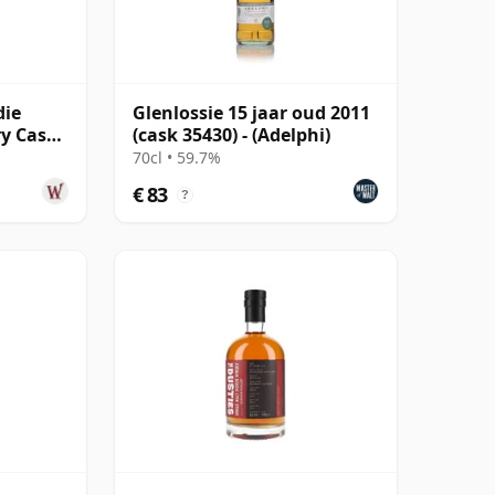
die
Glenlossie 15 jaar oud 2011
ry Cask
(cask 35430) - (Adelphi)
r oud
70cl • 59.7%
€ 83
?