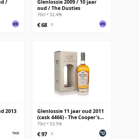
ud /
Glenlossie 2009 / 10 jaar
oud / The Dusties
70cl • 52.4%
€ 68
?
ud 2013
Glenlossie 11 jaar oud 2011
(cask 4466) - The Cooper's
Choice
70cl • 53.5%
€ 97
?