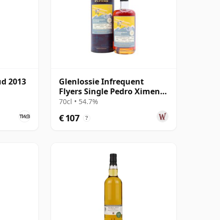
ud 2013
Glenlossie Infrequent
Flyers Single Pedro Ximenez
Cask #9096 2009 16 jaar oud
70cl • 54.7%
€ 107
?