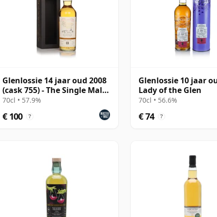
Glenlossie 14 jaar oud 2008
Glenlossie 10 jaar o
(cask 755) - The Single Malts
Lady of the Glen
of
70cl • 57.9%
70cl • 56.6%
€ 100
€ 74
?
?