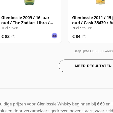
Glenlossie 2009 / 16 jaar
Glenlossie 2011 / 15 
oud / The Zodiac: Libra /
oud / Cask 35430 / A
The Whisky Exchange
70cl • 54%
70cl • 59.7%
€ 83
€ 84
?
?
Dagelijkse GBP/EUR-koers
MEER RESULTATEN
uidige prijzen voor Glenlossie Whisky beginnen bij € 60 en 
ok een door verzamelaars gedreven bovenstaart, waar zeld