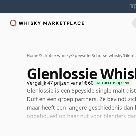
🇺
Home
/
Schotse whisky
/
Speyside Schotse whisky
/
Glenl
Glenlossie Whis
Vergelijk 47 prijzen vanaf € 60
ACTUELE PRIJZEN
Glenlossie is een Speyside single malt dist
Duff en een groep partners. Ze bevindt zi
maar heeft een langere geschiedenis dan h
opgebouwd op haar nut voor blenders dan
Tegenwoordig is Glenlossie eigendom van 