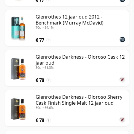
?
Glenrothes 12 jaar oud 2012 -
Benchmark (Murray McDavid)
70cl • 54.1%
€ 77
?
Glenrothes Darkness - Oloroso Cask 12
jaar oud
50cl • 61.3%
€ 78
?
Glenrothes Darkness - Oloroso Sherry
Cask Finish Single Malt 12 jaar oud
50cl • 56.6%
€ 78
?