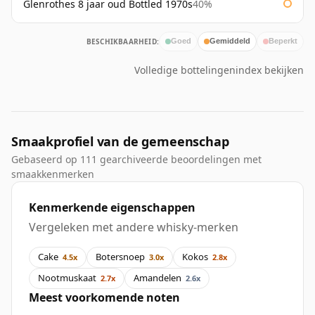
Glenrothes 8 jaar oud Bottled 1970s
40%
BESCHIKBAARHEID:
Goed
Gemiddeld
Beperkt
Volledige bottelingenindex bekijken
Smaakprofiel van de gemeenschap
Gebaseerd op 111 gearchiveerde beoordelingen met
smaakkenmerken
Kenmerkende eigenschappen
Vergeleken met andere whisky-merken
Cake
Botersnoep
Kokos
4.5x
3.0x
2.8x
Nootmuskaat
Amandelen
2.7x
2.6x
Meest voorkomende noten