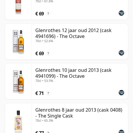
70cl • 61.6%
Op zijn best biedt The Glenrothes een bijzonder
€ 69
?
gracieuze interpretatie van sherried Speyside whisky.
Het gaat minder om openlijke rijkdom dan om detail
Glenrothes 12 jaar oud 2012 (cask
en balans: gelaagd fruit, zachte nootachtigheid,
4941696) - The Octave
subtiele eik en een kalme, langdurige afdronk. Voor
70cl • 52.6%
drinkers die aangetrokken worden tot een meer
€ 69
ingetogen en elegante stijl van single malt, blijft het
?
een van Speyside's meest geaccompleerde
distilleerderijen.
Glenrothes 10 jaar oud 2013 (cask
4941099) - The Octave
70cl • 53.5%
€ 71
?
Glenrothes 8 jaar oud 2013 (cask 0408)
- The Single Cask
70cl • 65.3%
€ 77