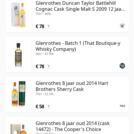
Glenrothes Duncan Taylor Battlehill
Cognac Cask Single Malt S 2009 12 jaar
70cl • 46%
oud
€ 78
?
Glenrothes - Batch 1 (That Boutique-y
Whisky Company)
50cl • 47.9%
€ 78
?
Glenrothes 8 jaar oud 2014 Hart
Brothers Sherry Cask
70cl • 52.5%
€ 58
?
Glenrothes 8 jaar oud 2014 (cask
14472) - The Cooper's Choice
70cl • 59.5%