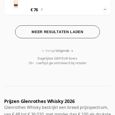
€ 76
?
MEER RESULTATEN LADEN
← Vorige
Volgende →
Dagelijkse GBP/EUR-koers
18+ · Leeftijd gecontroleerd bij retailer
Prijzen Glenrothes Whisky 2026
Glenrothes Whisky bestrijkt een breed prijsspectrum,
van € 48 tot € 36.020, met minder dan € 100 als drukste