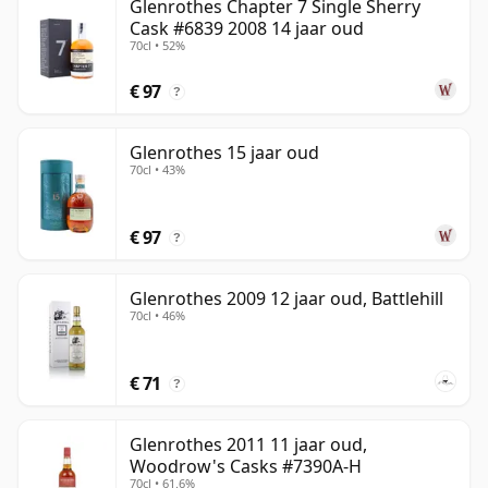
Glenrothes Chapter 7 Single Sherry
Cask #6839 2008 14 jaar oud
70cl • 52%
€ 97
?
Glenrothes 15 jaar oud
70cl • 43%
€ 97
?
Glenrothes 2009 12 jaar oud, Battlehill
70cl • 46%
€ 71
?
Glenrothes 2011 11 jaar oud,
Woodrow's Casks #7390A-H
70cl • 61.6%