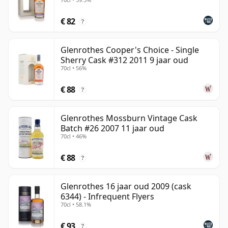
€ 82
?
Glenrothes Cooper's Choice - Single
Sherry Cask #312 2011 9 jaar oud
70cl • 56%
€ 88
?
Glenrothes Mossburn Vintage Cask
Batch #26 2007 11 jaar oud
70cl • 46%
€ 88
?
Glenrothes 16 jaar oud 2009 (cask
6344) - Infrequent Flyers
70cl • 58.1%
€ 93
?