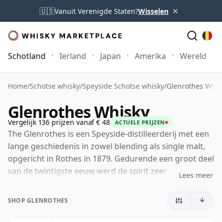
×
🇺🇸
Vanuit Verenigde Staten?
Wisselen
Schotland
Ierland
Japan
Amerika
Wereld
Home
/
Schotse whisky
/
Speyside Schotse whisky
/
Glenrothes Whis
Glenrothes Whisky
Vergelijk 136 prijzen vanaf € 48
ACTUELE PRIJZEN
The Glenrothes is een Speyside-distilleerderij met een
lange geschiedenis in zowel blending als single malt,
opgericht in Rothes in 1879. Gedurende een groot deel
van de twintigste eeuw werd de spirit zeer
Lees meer
gewaardeerd door blenders, vooral in premium
Scotch blends, voordat de distilleerderij een sterkere
SHOP GLENROTHES
eigen identiteit ontwikkelde als single malt. Die
achtergrond helpt nog steeds het karakter te