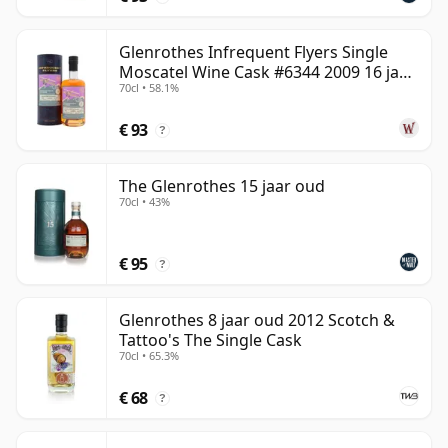
Glenrothes Infrequent Flyers Single
Moscatel Wine Cask #6344 2009 16 jaar
70cl • 58.1%
oud
€ 93
?
The Glenrothes 15 jaar oud
70cl • 43%
€ 95
?
Glenrothes 8 jaar oud 2012 Scotch &
Tattoo's The Single Cask
70cl • 65.3%
€ 68
?