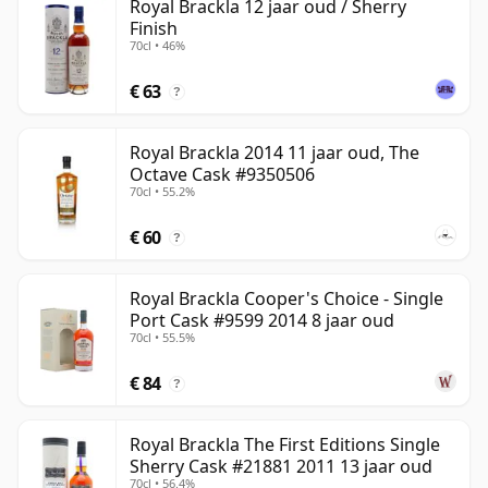
Royal Brackla 12 jaar oud / Sherry
Finish
70cl • 46%
€ 63
?
Royal Brackla 2014 11 jaar oud, The
Octave Cask #9350506
70cl • 55.2%
€ 60
?
Royal Brackla Cooper's Choice - Single
Port Cask #9599 2014 8 jaar oud
70cl • 55.5%
€ 84
?
Royal Brackla The First Editions Single
Sherry Cask #21881 2011 13 jaar oud
70cl • 56.4%