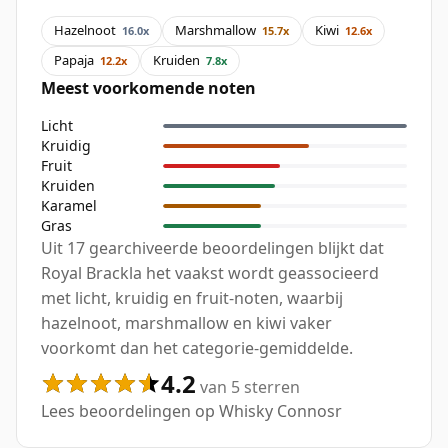
Hazelnoot
Marshmallow
Kiwi
16.0x
15.7x
12.6x
Papaja
Kruiden
12.2x
7.8x
Meest voorkomende noten
Licht
Kruidig
Fruit
Kruiden
Karamel
Gras
Uit 17 gearchiveerde beoordelingen blijkt dat
Royal Brackla het vaakst wordt geassocieerd
met licht, kruidig en fruit-noten, waarbij
hazelnoot, marshmallow en kiwi vaker
voorkomt dan het categorie-gemiddelde.
4.2
van 5 sterren
Lees beoordelingen op Whisky Connosr