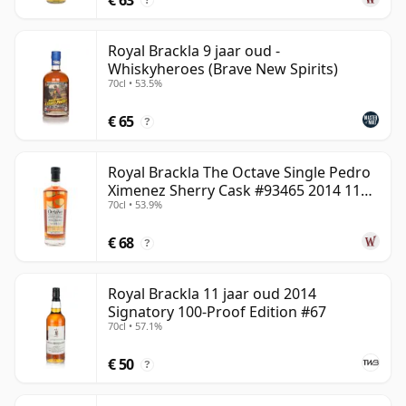
?
Royal Brackla 9 jaar oud -
Whiskyheroes (Brave New Spirits)
70cl • 53.5%
€ 65
?
Royal Brackla The Octave Single Pedro
Ximenez Sherry Cask #93465 2014 11
70cl • 53.9%
jaar oud
€ 68
?
Royal Brackla 11 jaar oud 2014
Signatory 100-Proof Edition #67
70cl • 57.1%
€ 50
?