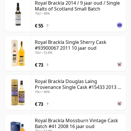
Royal Brackla 2014 / 9 jaar oud / Single
Malts of Scotland Small Batch
70cl • 48%
€ 55
?
Royal Brackla Single Sherry Cask
#93900067 2011 10 jaar oud
70cl • 53.8%
€ 73
?
Royal Brackla Douglas Laing
Provenance Single Cask #15433 2013 8
70cl • 46%
jaar oud
€ 73
?
Royal Brackla Mossburn Vintage Cask
Batch #41 2008 16 jaar oud
70cl • 54.9%