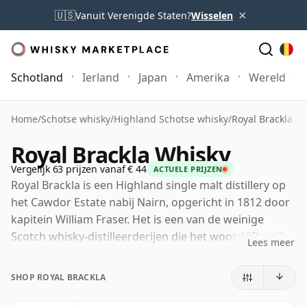
×
🇺🇸
Vanuit Verenigde Staten?
Wisselen
Schotland
Ierland
Japan
Amerika
Wereld
Home
/
Schotse whisky
/
Highland Schotse whisky
/
Royal Brackla W
Royal Brackla Whisky
Vergelijk 63 prijzen vanaf € 44
ACTUELE PRIJZEN
Royal Brackla is een Highland single malt distillery op
het Cawdor Estate nabij Nairn, opgericht in 1812 door
kapitein William Fraser. Het is een van de weinige
Scotch whisky-distilleerderijen die het woord "Royal"
Lees meer
in hun naam mogen voeren, nadat ze in de jaren 1830
een koninklijk warrant ontvingen van koning William
SHOP ROYAL BRACKLA
IV, een eer die later door koningin Victoria werd
vernieuwd.