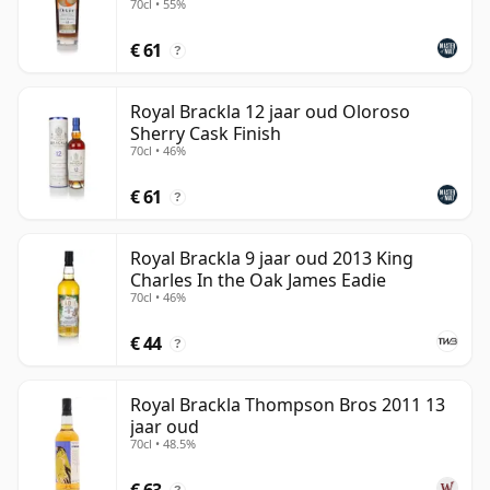
fruit, chocolade, sinaasappelschil en gepolijst
70cl • 55%
eikenhout toe, terwijl het elegante Highland-karakter
€ 61
?
van de distilleerderij bewaard blijft.
Royal Brackla komt het best tot zijn recht als een
Royal Brackla 12 jaar oud Oloroso
Sherry Cask Finish
gepolijste Highland malt met een subtiel
70cl • 46%
aristocratische uitstraling. Het koninklijke verhaal
geeft hem een bijzondere distinctie, maar de whisky
€ 61
?
zelf wordt meer gekenmerkt door balans, textuur en
sherryvat-finesse dan door ceremonie alleen.
Royal Brackla 9 jaar oud 2013 King
Charles In the Oak James Eadie
70cl • 46%
€ 44
?
Royal Brackla Thompson Bros 2011 13
jaar oud
70cl • 48.5%
€ 63