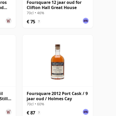
ros
Foursquare 12 jaar oud for
ud
Clifton Hall Great House
70cl • 46%
€ 75
?
il
Foursquare 2012 Port Cask / 9
till
jaar oud / Holmes Cay
70cl • 60%
€ 87
?