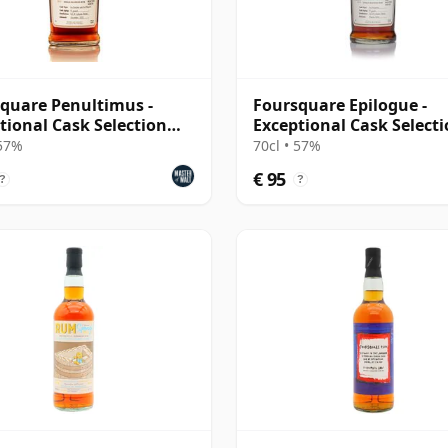
quare Penultimus -
Foursquare Epilogue -
tional Cask Selection
Exceptional Cask Select
 XXX Dark Rum
Mark XXXI Dark Rum
 57%
70cl • 57%
€ 95
?
?