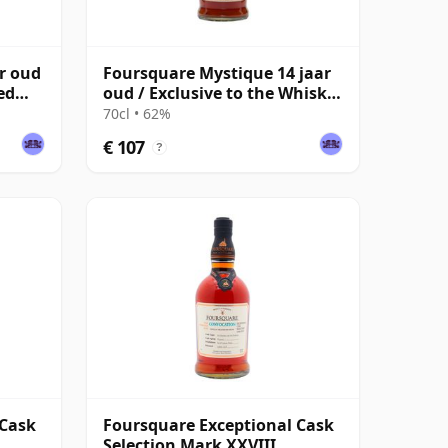
ar oud
Foursquare Mystique 14 jaar
ed
oud / Exclusive to the Whisky
Exchange
70cl • 62%
€ 107
?
 Cask
Foursquare Exceptional Cask
Selection Mark XXVIII