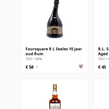
Foursquare R L Seales 10 jaar
R.L. 
oud Rum
Aged
70cl • 46%
70cl •
€ 58
€ 45
?