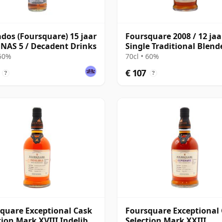
dos (Foursquare) 15 jaar
Foursquare 2008 / 12 ja
 NAS 5 / Decadent Drinks
Single Traditional Blend
Rum
 50%
70cl • 60%
€ 107
?
?
quare Exceptional Cask
Foursquare Exceptional
tion Mark XVIII Indelible
Selection Mark XXIII