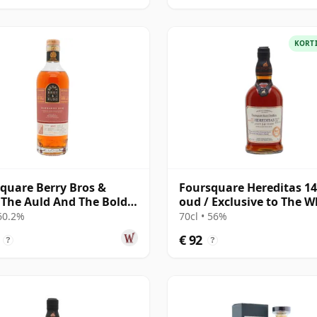
KORT
quare Berry Bros &
Foursquare Hereditas 14
The Auld And The Bold
oud / Exclusive to The W
e Cas 2011 14 jaar oud
Exchange
 60.2%
70cl • 56%
€ 92
?
?