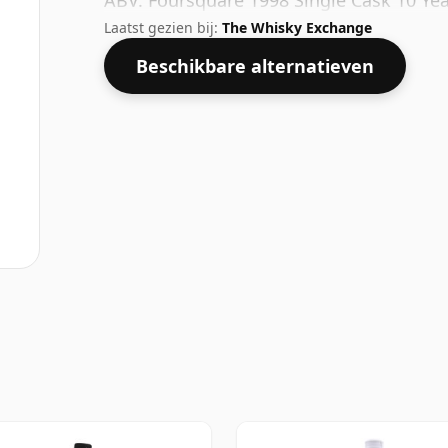
ABV. Foursquare 1998 Single Cask 10 Year
Laatst gezien bij:
The Whisky Exchange
Beschikbare alternatieven