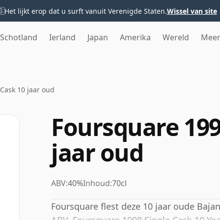
🇸
Het lijkt erop dat u surft vanuit Verenigde Staten.
Wissel van site
Schotland
Ierland
Japan
Amerika
Wereld
Mee
Cask 10 jaar oud
Foursquare 199
jaar oud
ABV:
40%
Inhoud:
70cl
Foursquare flest deze 10 jaar oude Baj