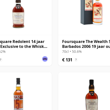
quare Redolent 14 jaar
Foursquare The Wealth S
 Exclusive to the Whisky
Barbados 2006 19 jaar o
ange
Rum
 62%
70cl • 50.6%
€ 131
?
?