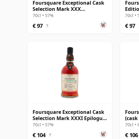
Foursquare Exceptional Cask
Four
Selection Mark XXX
Editi
Penultimus Sin 15 jaar oud
Vinta
70cl • 57%
70cl •
Rum
€ 97
€ 97
?
Foursquare Exceptional Cask
Fours
Selection Mark XXXI Epilogue
(cask
Sing 19 jaar oud Rum
Relea
70cl • 57%
70cl •
€ 104
€ 106
?