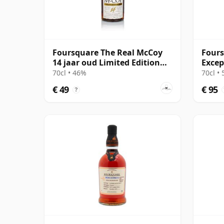
Foursquare The Real McCoy
Fours
14 jaar oud Limited Edition
Excep
Rum
Mark
70cl • 46%
70cl •
€ 49
€ 95
?