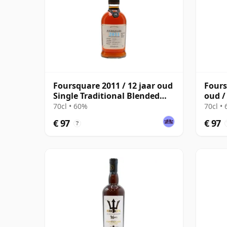
Foursquare 2011 / 12 jaar oud
Fours
Single Traditional Blended
oud /
Rum
Exch
70cl • 60%
70cl •
€ 97
€ 97
?