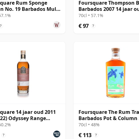
square Rum Sponge
Foursquare Thompson B
on No. 19 Barbados Multi
Barbados 2007 14 jaar o
ge 2 15 jaar oud Rum
Rum
 57.1%
70cl • 57.1%
€ 97
?
?
quare 14 jaar oud 2011
Foursquare The Rum Tra
 22) Odyssey Range
Barbados Pot & Column S
se The Auld Rum
2006 18 jaar oud Rum
 60.2%
70cl • 48%
€ 113
?
?