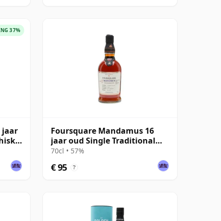
ING 37%
 jaar
Foursquare Mandamus 16
hisky
jaar oud Single Traditional
Blended Rum
70cl • 57%
€ 95
?