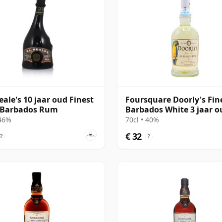
Seale's 10 jaar oud Finest
Foursquare Doorly's Fin
 Barbados Rum
Barbados White 3 jaar o
Rum
 46%
70cl • 40%
€ 32
?
?