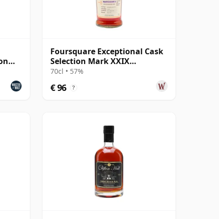
Foursquare Exceptional Cask
ion
Selection Mark XXIX
Mandamus Sing 16 jaar oud
70cl • 57%
Rum
€ 96
?