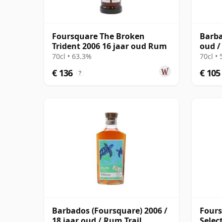
Foursquare The Broken
Barba
Trident 2006 16 jaar oud Rum
oud /
70cl • 63.3%
70cl •
€ 136
€ 105
?
Barbados (Foursquare) 2006 /
Fours
18 jaar oud / Rum Trail
Selec