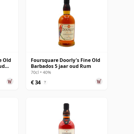
e Old
Foursquare Doorly's Fine Old
ud
Barbados 5 jaar oud Rum
70cl • 40%
€ 34
?