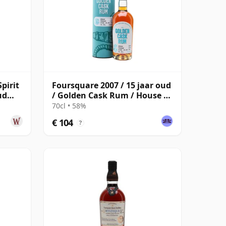
pirit
Foursquare 2007 / 15 jaar oud
ud
/ Golden Cask Rum / House of
Macduff
70cl • 58%
€ 104
?