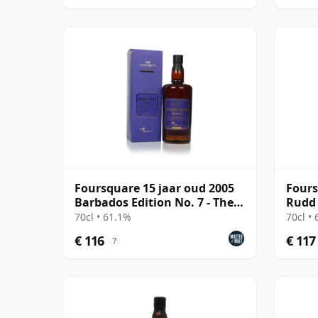
Foursquare 15 jaar oud 2005
Fours
Barbados Edition No. 7 - The
Rudd 
Colours of Ru Dark Rum
Singl
70cl • 61.1%
70cl •
Rum
€ 116
€ 117
?