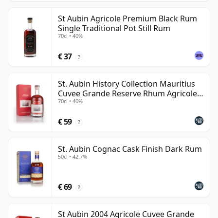
St Aubin Agricole Premium Black Rum
Single Traditional Pot Still Rum
70cl • 40%
€ 37
?
St. Aubin History Collection Mauritius
Cuvee Grande Reserve Rhum Agricole
70cl • 40%
Rum
€ 59
?
St. Aubin Cognac Cask Finish Dark Rum
50cl • 42.7%
€ 69
?
St Aubin 2004 Agricole Cuvee Grande