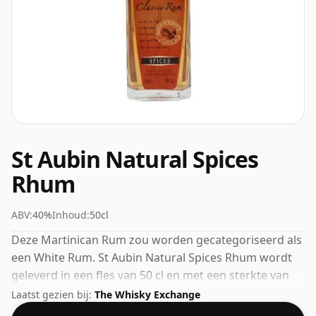
St Aubin Natural Spices
Rhum
ABV:
40%
Inhoud:
50cl
Deze Martinican Rum zou worden gecategoriseerd als
een White Rum. St Aubin Natural Spices Rhum wordt
geleverd in een fles van 50 cl en met een sterkte van
40%.
Laatst gezien bij:
The Whisky Exchange