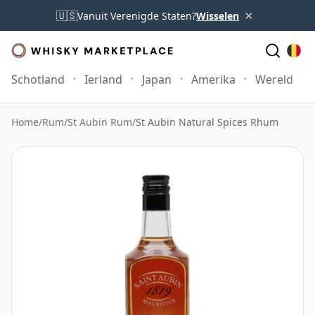
×
🇺🇸
Vanuit Verenigde Staten?
Wisselen
Schotland
Ierland
Japan
Amerika
Wereld
Home
/
Rum
/
St Aubin Rum
/
St Aubin Natural Spices Rhum