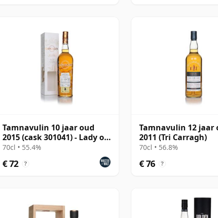
Tamnavulin 10 jaar oud
Tamnavulin 12 jaar
2015 (cask 301041) - Lady of
2011 (Tri Carragh)
the Glen
70cl • 55.4%
70cl • 56.8%
€ 72
€ 76
?
?