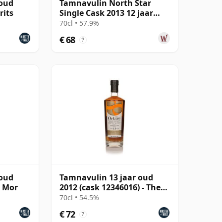
 oud
Tamnavulin North Star
rits
Single Cask 2013 12 jaar
oud
70cl • 57.9%
€ 68
?
 oud
Tamnavulin 13 jaar oud
m Mor
2012 (cask 12346016) - The
Octave
70cl • 54.5%
€ 72
?