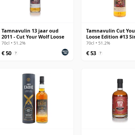
Tamnavulin 13 jaar oud
Tamnavulin Cut You
2011 - Cut Your Wolf Loose
Loose Edition #13 Si
Moscatel Wi 2011 13 
70cl • 51.2%
70cl • 51.2%
oud
€ 50
€ 53
?
?