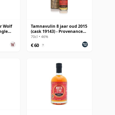
r Wolf
Tamnavulin 8 jaar oud 2015
ngle
(cask 19143) - Provenance
jaar
(Douglas Laing)
70cl • 46%
€ 60
?