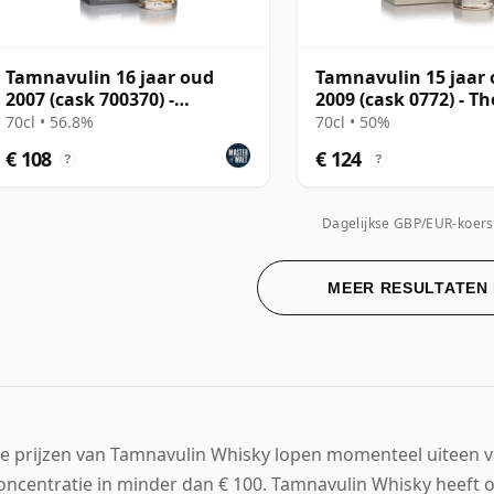
Tamnavulin 16 jaar oud
Tamnavulin 15 jaar
2007 (cask 700370) -
2009 (cask 0772) - Th
Connoisseurs Choice
Cooper's Choice
70cl • 56.8%
70cl • 50%
€ 108
€ 124
?
?
Dagelijkse GBP/EUR-koers
MEER RESULTATEN
e prijzen van Tamnavulin Whisky lopen momenteel uiteen van
oncentratie in minder dan € 100. Tamnavulin Whisky heeft