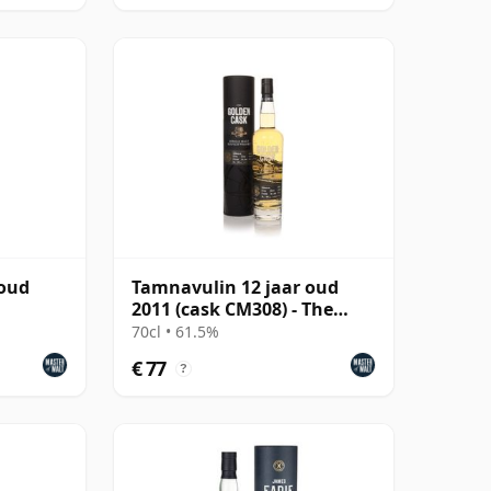
 oud
Tamnavulin 12 jaar oud
2011 (cask CM308) - The
Golden Cask
70cl • 61.5%
€ 77
?