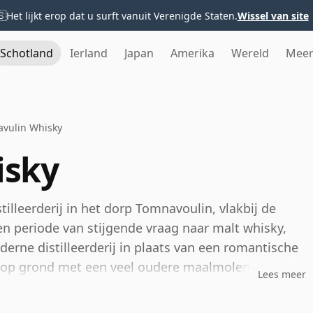
🇸
Het lijkt erop dat u surft vanuit Verenigde Staten.
Wissel van site
Schotland
Ierland
Japan
Amerika
Wereld
Mee
vulin Whisky
isky
tilleerderij in het dorp Tomnavoulin, vlakbij de
een periode van stijgende vraag naar malt whisky,
erne distilleerderij in plaats van een romantische
t op grond met een veel oudere maalmolen-
Lees meer