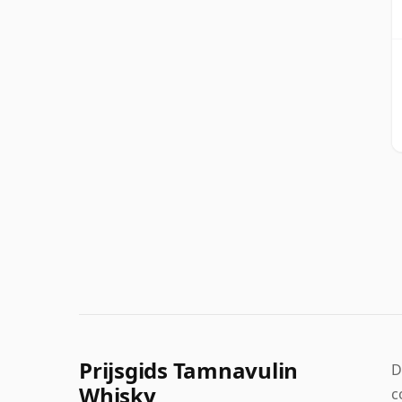
Prijsgids Tamnavulin
D
Whisky
c