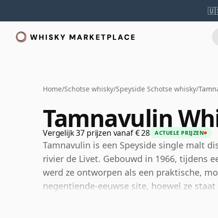
🇺
Home
/
Schotse whisky
/
Speyside Schotse whisky
/
Tamna
Tamnavulin Wh
Vergelijk 37 prijzen vanaf € 28
ACTUELE PRIJZEN
Tamnavulin is een Speyside single malt dis
rivier de Livet. Gebouwd in 1966, tijdens 
werd ze ontworpen als een praktische, mod
negentiende-eeuwse site, hoewel ze staa
geschiedenis.