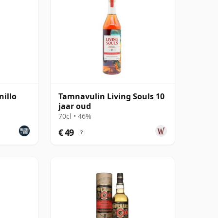
illo
Tamnavulin Living Souls 10
jaar oud
70cl • 46%
€ 49
?