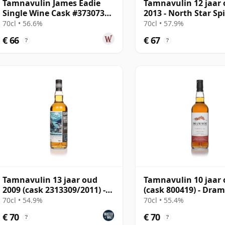
Tamnavulin James Eadie
Tamnavulin 12 jaar
Single Wine Cask #373073
2013 - North Star Spi
2013 10 jaar oud
70cl • 56.6%
70cl • 57.9%
€ 66
€ 67
?
?
Tamnavulin 13 jaar oud
Tamnavulin 10 jaar
2009 (cask 2313309/2011) -
(cask 800419) - Dra
Cask Masters
70cl • 54.9%
70cl • 55.4%
€ 70
€ 70
?
?