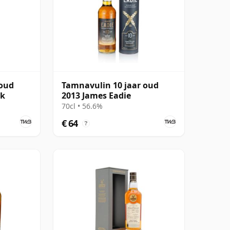
 oud
Tamnavulin 10 jaar oud
sk
2013 James Eadie
70cl • 56.6%
€ 64
?