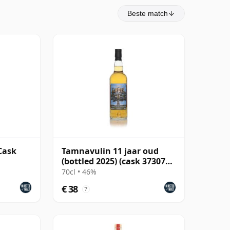
Beste match
Cask
Tamnavulin 11 jaar oud
(bottled 2025) (cask 373078
& 800100) - Small B
70cl • 46%
€ 38
?