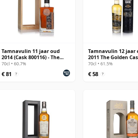
Tamnavulin 11 jaar oud
Tamnavulin 12 jaar
2014 (Cask 800116) - The
2011 The Golden Ca
Single Cask
70cl • 60.7%
70cl • 61.5%
€ 81
€ 58
?
?