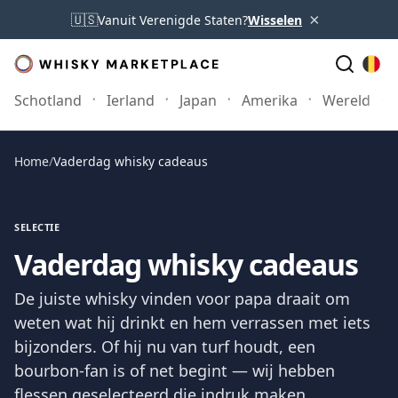
×
🇺🇸
Vanuit Verenigde Staten?
Wisselen
Schotland
Ierland
Japan
Amerika
Wereld
Home
/
Vaderdag whisky cadeaus
SELECTIE
Vaderdag whisky cadeaus
De juiste whisky vinden voor papa draait om
weten wat hij drinkt en hem verrassen met iets
bijzonders. Of hij nu van turf houdt, een
bourbon-fan is of net begint — wij hebben
flessen geselecteerd die indruk maken.