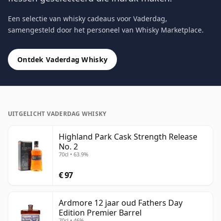
Een selectie van whisky cadeaus voor Vaderdag,
samengesteld door het personeel van Whisky Marketplace.
Ontdek Vaderdag Whisky
UITGELICHT VADERDAG WHISKY
Highland Park Cask Strength Release
No. 2
70cl • 63.9%
€ 97
Ardmore 12 jaar oud Fathers Day
Edition Premier Barrel
70cl • 46%