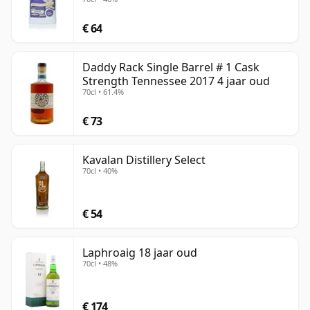
€ 64
Daddy Rack Single Barrel # 1 Cask
Strength Tennessee 2017 4 jaar oud
70cl • 61.4%
€ 73
Kavalan Distillery Select
70cl • 40%
€ 54
Laphroaig 18 jaar oud
70cl • 48%
€ 174